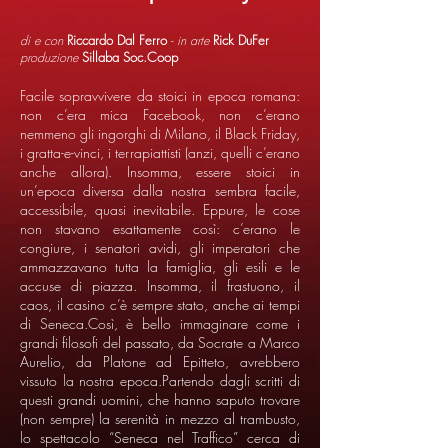
di e con
Riccardo Dal Ferro
-
in arte
Rick DuFer
produzione
Sillaba Soc.Coop
Facile sopravvivere da stoici in epoca romana:
non c’era mica Facebook, non c’erano
nemmeno gli ingorghi di Milano, il Black Friday,
i gratta-e-vinci, i terrapiattisti (anzi, quelli c’erano
anche allora). Insomma, essere stoici in
un’epoca diversa dalla nostra sembra facile,
accessibile, quasi inevitabile. Eppure, le cose
non stavano esattamente così: c’erano le
congiure, i senatori avidi, gli imperatori che
ammazzavano tutta la famiglia, gli esili e le
accuse di piazza. Insomma, il frastuono, il
caos, il casino c’è sempre stato, anche ai tempi
di Seneca.Così, è bello immaginare come i
grandi filosofi del passato, da Socrate a Marco
Aurelio, da Platone ad Epitteto, avrebbero
vissuto la nostra epoca.Partendo dagli scritti di
questi grandi uomini, che hanno saputo trovare
(non sempre) la serenità in mezzo al trambusto,
lo spettacolo “Seneca nel Traffico” cerca di