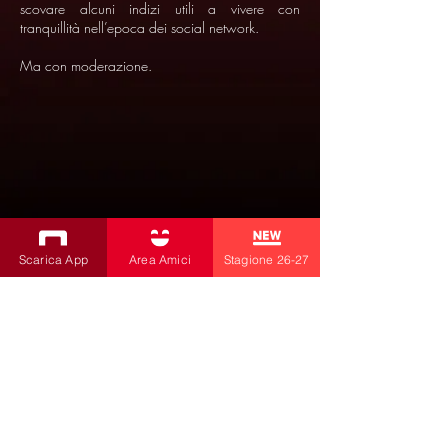
scovare alcuni indizi utili a vivere con
tranquillità nell’epoca dei social network.
Ma con moderazione.
Scarica App
Area Amici
Stagione 26-27