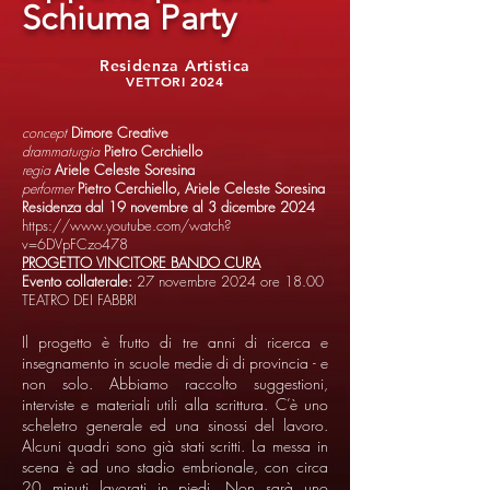
Schiuma Party
Residenza Artistica
VETTORI 2024
concept
Dimore Creative
drammaturgia
Pietro Cerchiello
regia
Ariele Celeste Soresina
performer
Pietro Cerchiello, Ariele Celeste Soresina
Residenza dal 19 novembre al 3 dicembre 2024
https://www.youtube.com/watch?
v=6DVpFCzo478
PROGETTO VINCITORE BANDO CURA
Evento collaterale:
27 novembre 2024 ore 18.00
TEATRO DEI FABBRI
Il progetto è frutto di tre anni di ricerca e
insegnamento in scuole medie di di provincia - e
non solo. Abbiamo raccolto suggestioni,
interviste e materiali utili alla scrittura. C’è uno
scheletro generale ed una sinossi del lavoro.
Alcuni quadri sono già stati scritti. La messa in
scena è ad uno stadio embrionale, con circa
20 minuti lavorati in piedi. Non sarà uno