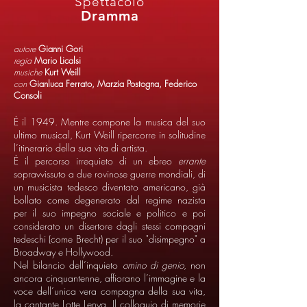
Spettacolo
Dramma
autore
Gianni Gori
regia
Mario Licalsi
musiche
Kurt Weill
con
Gianluca Ferrato, Marzia Postogna, Federico
Consoli
È il 1949. Mentre compone la musica del suo
ultimo musical, Kurt Weill ripercorre in solitudine
l’itinerario della sua vita di artista.
È il percorso irrequieto di un ebreo
errante
sopravvissuto a due rovinose guerre mondiali, di
un musicista tedesco diventato americano, già
bollato come degenerato dal regime nazista
per il suo impegno sociale e politico e poi
considerato un disertore dagli stessi compagni
tedeschi (come Brecht) per il suo "disimpegno" a
Broadway e Hollywood.
Nel bilancio dell’inquieto
omino di genio
, non
ancora cinquantenne, affiorano l’immagine e la
voce dell’unica vera compagna della sua vita,
la cantante Lotte Lenya. Il colloquio di memorie