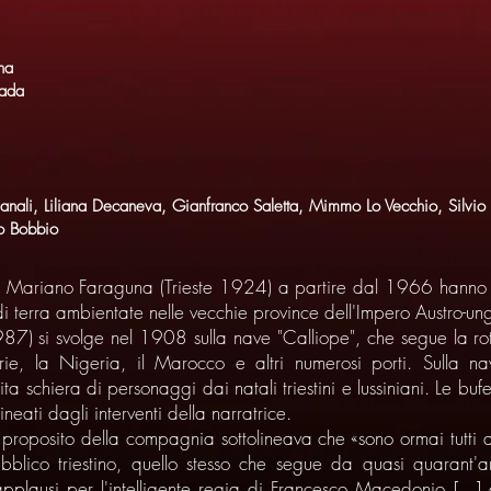
na
rada
anali, Liliana Decaneva, Gianfranco Saletta, Mimmo Lo Vecchio, Silvio
o Bobbio
 e Mariano Faraguna (Trieste 1924) a partire dal 1966 hanno pu
i terra ambientate nelle vecchie province dell'Impero Austro-un
987) si svolge nel 1908 sulla nave "Calliope", che segue la r
e, la Nigeria, il Marocco e altri numerosi porti. Sulla 
a schiera di personaggi dai natali triestini e lussiniani. Le buf
ineati dagli interventi della narratrice.
 proposito della compagnia sottolineava che «sono ormai tutti at
bblico triestino, quello stesso che segue da quasi quarant'ann
plausi per l'intelligente regia di Francesco Macedonio [...