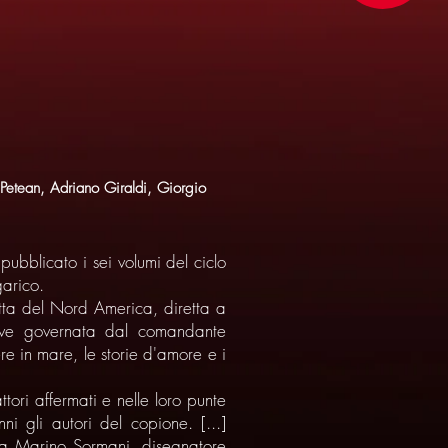
 Petean, Adriano Giraldi, Giorgio
bblicato i sei volumi del ciclo
garico.
otta del Nord America, diretta a
nave governata dal comandante
ere in mare, le storie d'amore e i
tori affermati e nelle loro punte
i gli autori del copione. [...]
] a Marino Sormani, disegnatore