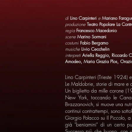
di
Lino Carpinteri
e
Mariano Faragu
produzione
Teatro Popolare La Cont
regia
Francesco Macedonio
scene
Marino Sormani
costumi
Fabio Bergamo
musiche
Livio Cecchelin
interpreti
Ariella Reggio, Riccardo C
Amodeo, Maria Grazia Plos, Orazi
Lino Carpinteri (Trieste 1924)
Le Maldobrie, storie di mare e d
Un biglietto da mille corone (1
New York, toccando le Canari
Brazzanovich, si muove una nutrit
continui contrattempi, sono sottol
Giorgio Polacco su Il Piccolo, a
già "beniamini" di un certo pu
Successo più che buono, con ap