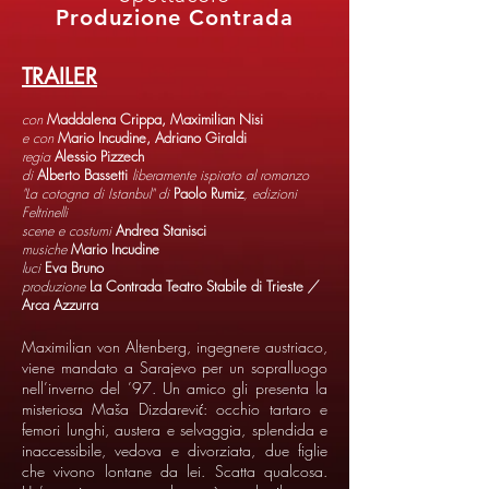
Produzione Contrada
TRAILER
con
Maddalena Crippa, Maximilian Nisi
e con
Mario Incudine, Adriano Giraldi
regia
Alessio Pizzech
di
Alberto Bassetti
liberamente
ispirato al romanzo
"La cotogna di Istanbul" di
Paolo Rumiz
, edizioni
Feltrinelli
scene e costumi
Andrea Stanisci
musiche
Mario Incudine
luci
Eva Bruno
produzione
La Contrada Teatro Stabile di Trieste
/
Arca Azzurra
Maximilian von Altenberg, ingegnere austriaco,
viene mandato a Sarajevo per un sopralluogo
nell’inverno del ’97. Un amico gli presenta la
misteriosa Maša Dizdarević: occhio tartaro e
femori lunghi, austera e selvaggia, splendida e
inaccessibile, vedova e divorziata, due figlie
che vivono lontane da lei. Scatta qualcosa.