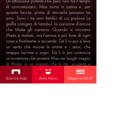
Un’attrazione potente che però non ha il tempo
di concretizzarsi. Max torna in patria e, per
quanto faccia, prima di ritrovarla passano tre
anni. Sono i tre anni fatidici di cui parlava La
gialla cotogna di Istanbul, la canzone d’amore
che Maša gli cantava. Quando si ritrovano
Maša è malata, ma l’amore è più forte di ogni
cosa e finalmente si accende. Da lì in poi si leva
un vento che muove le anime e i sensi, che
strappa lacrime e sogni. Da lì in poi comincia
un’avventura che porterà Max nei luoghi magici
di Maša, in un viaggio che è rito, scoperta e
resurrezione.
Scarica App
Area Amici
Stagione 26-27