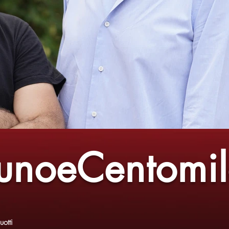
unoeCentomi
otti