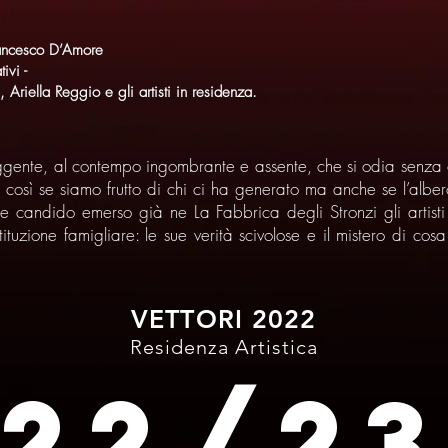
ancesco D’Amore
ivi -
 Ariella Reggio e gli artisti in residenza.
sfuggente, al contempo ingombrante e assente, che si odia senza 
o così se siamo frutto di chi ci ha generato ma anche se l’alb
 candido emerso già ne La Fabbrica degli Stronzi gli artisti 
stituzione famigliare: le sue verità scivolose e il mistero di c
VETTORI 2022
Residenza Artistica
22/2