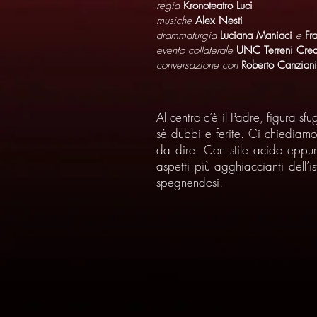
regia
Kronoteatro Luci
musiche
Alex Nesti
drammaturgia
Luciana Maniaci
e
Fr
evento collaterale
UNC Terreni Creat
conversazione con
Roberto Canziani,
Al centro c’è il Padre, figura 
sé dubbi e ferite. Ci chiediam
da dire. Con stile acido eppure
aspetti più agghiaccianti dell’i
spegnendosi.