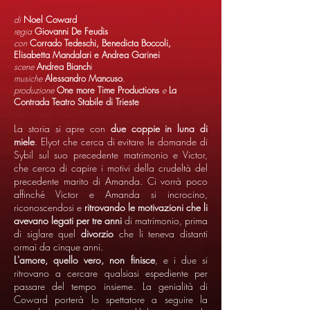
di
Noel Coward
regia
Giovanni De Feudis
con
Corrado Tedeschi, Benedicta Boccoli,
Elisabetta Mandalari e Andrea Garinei
scene
Andrea Bianch
i
musiche
Alessandro Mancuso
.
produzione
One more Time Productions
e
La
Contrada Teatro Stabile di Trieste
La storia si apre con
due coppie in luna di
miele
. Elyot che cerca di evitare le domande di
Sybil sul suo precedente matrimonio e Victor,
che cerca di capire i motivi della crudeltà del
precedente marito di Amanda. Ci vorrà poco
affinché Victor e Amanda si incrocino,
riconoscendosi e
ritrovando le motivazioni che li
avevano legati per tre anni
di matrimonio, prima
di siglare quel
divorzio
che li teneva distanti
ormai da cinque anni.
L'amore, quello vero, non finisce
, e i due si
ritrovano a cercare qualsiasi espediente per
passare del tempo insieme. La genialità di
Coward porterà lo spettatore a seguire la