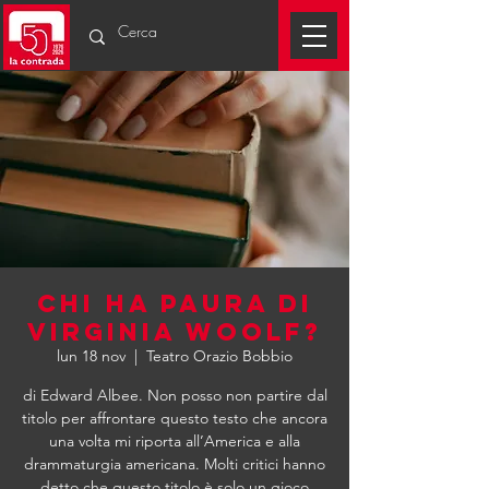
Chi ha Paura di
Virginia Woolf?
lun 18 nov
  |  
Teatro Orazio Bobbio
di Edward Albee. Non posso non partire dal
titolo per affrontare questo testo che ancora
una volta mi riporta all’America e alla
drammaturgia americana. Molti critici hanno
detto che questo titolo è solo un gioco