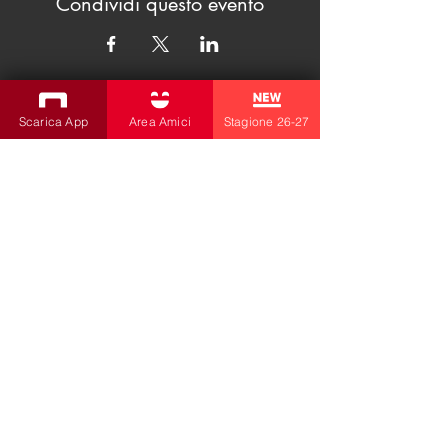
Condividi questo evento
Scarica App
Area Amici
Stagione 26-27
ISCRIVITI ALLA NEWSLETTER
Produzioni
Teatro Bobbio
Teatro dei Fabbri
Teatro Ragazzi
Amici della Contrada
la contrada