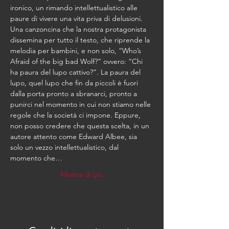
ironico, un rimando intellettualistico alle 
paure di vivere una vita priva di delusioni. 
Una canzoncina che la nostra protagonista 
dissemina per tutto il testo, che riprende la 
melodia per bambini, e non solo, “Who’s 
Afraid of the big bad Wolf?” ovvero: “Chi 
ha paura del lupo cattivo?”. La paura del 
lupo, quel lupo che fin da piccoli è fuori 
dalla porta pronto a sbranarci, pronto a 
punirci nel momento in cui non stiamo nelle 
regole che la società ci impone. Eppure, 
non posso credere che questa scelta, in un 
autore attento come Edward Albee, sia 
solo un vezzo intellettualistico, dal 
momento che…
Mostra di più