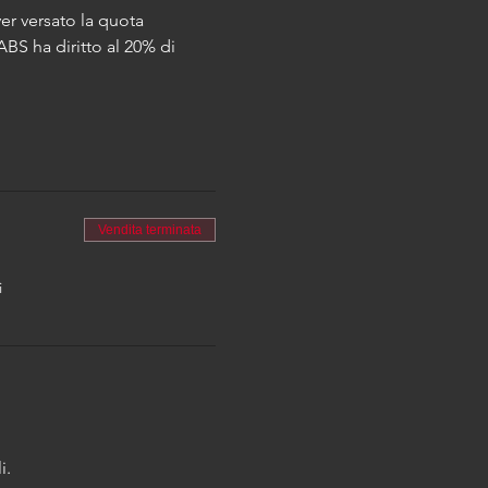
er versato la quota 
ABS ha diritto al 20% di 
Vendita terminata
i
i.