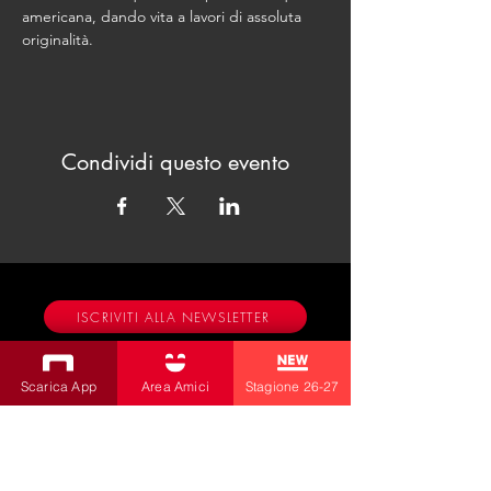
americana, dando vita a lavori di assoluta 
originalità.
Condividi questo evento
ISCRIVITI ALLA NEWSLETTER
Produzioni
Scarica App
Area Amici
Stagione 26-27
Teatro Bobbio
Teatro dei Fabbri
Teatro Ragazzi