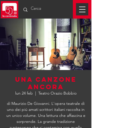
Una Canzone
Ancora
lun 24 feb
  |  
Teatro Orazio Bobbio
di Maurizio De Giovanni. L'opera teatrale di
uno dei piú amati scrittori italiani raccolta in
un unico volume. Una lettura che affascina e
sorprende. La grande tradizione
partenopea che si contamina con quella