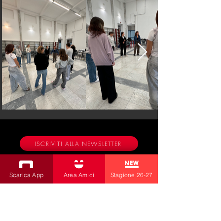
ISCRIVITI ALLA NEWSLETTER
Produzioni
Scarica App
Area Amici
Stagione 26-27
Teatro Bobbio
Teatro dei Fabbri
Teatro Ragazzi