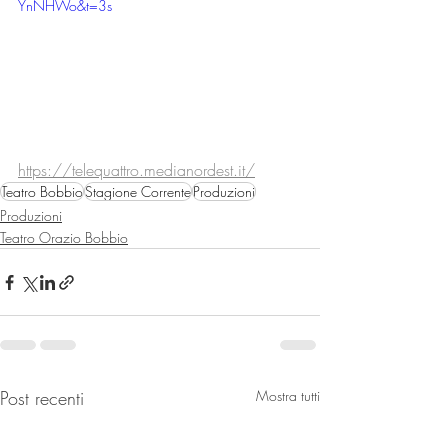
YnNHWo&t=3s
https://telequattro.medianordest.it/
Teatro Bobbio
Stagione Corrente
Produzioni
Produzioni
Teatro Orazio Bobbio
Post recenti
Mostra tutti