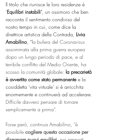
Il titolo che riunisce le loro residenze è 
‘
Equilibri instabili’
, un ossimoro che ben 
racconta il sentimento condiviso del 
nostro tempo in cui, come dice la 
direttrice artistica della Contrada, 
Livia 
Amabilino
, “l
a bufera del Coronavirus 
assommata alla prima guerra europea 
dopo un lungo periodo di pace, e al 
terribile conflitto del Medio Oriente, ha 
scosso la comunità globale: 
la precarietà 
è avvertita come stato permanente 
e la 
cosiddetta ‘vita virtuale’ si è arricchita 
enormemente e continuerà ad accelerare
. 
Difficile davvero pensare di tornare 
semplicemente a prima”. 
Forse però, continua Amabilino, “è 
possibile 
cogliere questa occasione per 
disegnare nuovi equilibri
, nei rapporti 