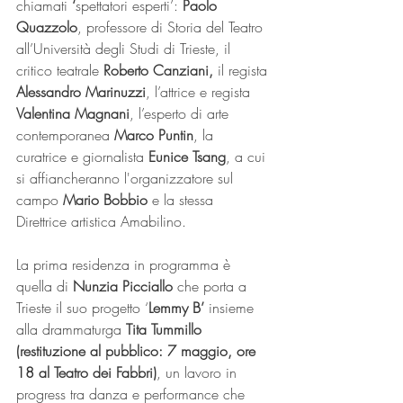
chiamati
 ‘
spettatori esperti’: 
Paolo 
Quazzolo
, professore di Storia del Teatro 
all’Università degli Studi di Trieste, il 
critico teatrale 
Roberto Canziani,
 il regista 
Alessandro Marinuzzi
, l’attrice e regista 
Valentina Magnani
, l’esperto di arte 
contemporanea 
Marco Puntin
, la 
curatrice e giornalista 
Eunice Tsang
, a cui 
si affiancheranno l'organizzatore sul 
campo
 Mario Bobbio 
e la stessa 
Direttrice artistica Amabilino.
La prima residenza in programma è 
quella di 
Nunzia Picciallo
 che porta a 
Trieste il suo progetto ‘
Lemmy B’
 insieme 
alla drammaturga 
Tita Tummillo 
(restituzione al pubblico: 7 maggio, ore 
18 al Teatro dei Fabbri)
, un lavoro in 
progress tra danza e performance che 