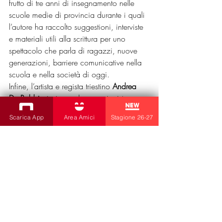
frutto di tre anni di insegnamento nelle 
scuole medie di provincia durante i quali 
l’autore ha raccolto suggestioni, interviste 
e materiali utili alla scrittura per uno 
spettacolo che parla di ragazzi, nuove 
generazioni, barriere comunicative nella 
scuola e nella società di oggi.
Infine, l’artista e regista triestino 
Andrea 
De Robbio
 insieme al percussionista 
Anselmo Luisi
 lavoreranno in residenza a 
Scarica App
Area Amici
Stagione 26-27
‘
Algoritmo’ (restituzione al pubblico: 20 
dicembre)
, un progetto di teatro fisico che 
porta in scena un’intelligenza 
artificiale 
clownesca che trascina il 
pubblico nel suo mondo musicale-
surreale, eseguendo ordini ed esaudendo 
desideri.