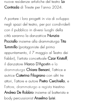
nuove residenze artistiche del teatro
 La 
Contrada 
di Trieste per l'anno 2024. 
A portare i loro progetti in via di sviluppo 
negli spazi del teatro, per poi condividerli 
con il pubblico in diversi luoghi della 
città saranno la danzatrice 
Nunzia 
Picciallo
 insieme alla drammaturga 
Tita 
Tummillo 
(protagoniste del primo 
appuntamento, il 7 maggio al Teatro dei 
Fabbri), l’artista concettuale 
Czar Kristoff
, 
il danzatore 
Marco D’Agostin
 e la 
drammaturga
Chiara Bersani
, l’attrice e 
autrice 
Caterina Filograno
 con altri tre 
attori, l’attore e autore 
Pietro Cerchiello
, e 
l’
attore, drammaturgo e regista
 triestino 
Andrea De Robbio
 insieme al batterista e 
body percussionist 
Anselmo Luisi
.