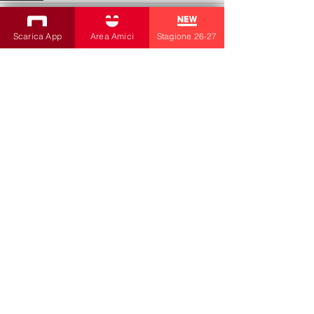
Scarica App
Area Amici
Stagione 26-27
Post recenti
Mostra tutti