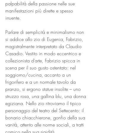
palpabilità della passione nelle sue 
manifestazioni più dirette e spesso 
irruente.
Parlare di semplicità e minimalismo non 
si addice allo zio di Eugenia, Fabrizio, 
magistralmente interpretato da Claudio 
Casadio. Vestito in modo eccentrico e 
collezionista d’arte, Fabrizio spicca in 
scena per il suo gusto ostentato: nel 
soggiorno/cucina, accanto a un 
frigorifero e a un normale tavolo da 
pranzo, si ergono statue insolite – uno 
struzzo rosa, una gallina blu, una donna 
egiziana. Nello zio ritroviamo il tipico 
personaggio del teatro del Settecento: il 
bonario chiacchierone, gonfio della sua 
vanità, attento alle norme sociali, a tratti 
comico nella sua rigidità.