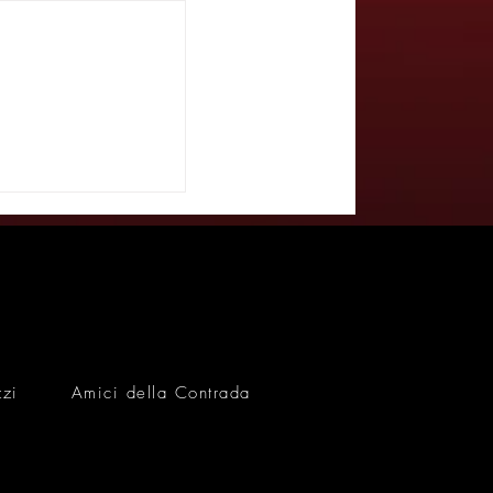
 compie 50 anni:
opcevich una
imediale racconta
a Contrada: 50
e - NORDEST 24
zzi
Amici della Contrada