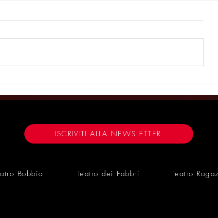
La Contrada: 50 anni e oltre -
La Contrada
ARTE.IT
a Palazzo G
mostra mult
il teatro. L
anni e oltr
ISCRIVITI ALLA NEWSLETTER
21/04/26
atro Bobbio
Teatro dei Fabbri
Teatro Raga