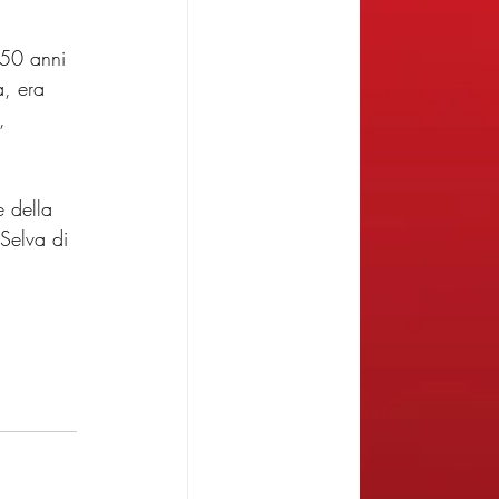
 50 anni 
a, era 
, 
e della 
 Selva di 