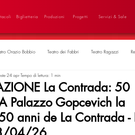
tacoli
Biglietteria
Produzioni
Progetti
Servizi & Sale
atro Orazio Bobbio
Teatro dei Fabbri
Teatro Ragazzi
Re
este
24 apr
Tempo di lettura: 1 min
ZIONE La Contrada: 50
. A Palazzo Gopcevich la
 50 anni de La Contrada - 
3/04/26