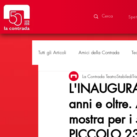
Spet
Tutti gli Articoli
Amici della Contrada
Te
La Contrada TeatroStabilediTri
Eventi speciali
Produzioni
L'INAUGURA
anni e oltre
mostra per i
PICCOLO 2