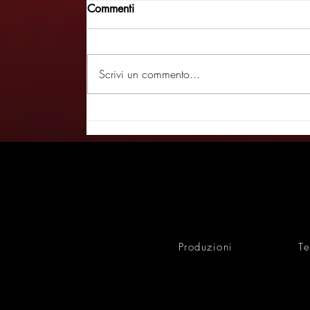
Commenti
Scrivi un commento...
La Contrada: 50 anni e oltre -
MEDIANORDEST VOD ALTRE
PRODUZIONI | 22/04/2026
Produzioni
Te