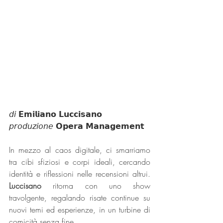
𝘥𝘪 𝗘𝗺𝗶𝗹𝗶𝗮𝗻𝗼 𝗟𝘂𝗰𝗰𝗶𝘀𝗮𝗻𝗼
𝘱𝘳𝘰𝘥𝘶𝘻𝘪𝘰𝘯𝘦 𝗢𝗽𝗲𝗿𝗮 𝗠𝗮𝗻𝗮𝗴𝗲𝗺𝗲𝗻𝘁
In mezzo al caos digitale, ci smarriamo 
tra cibi sfiziosi e corpi ideali, cercando 
identità e riflessioni nelle recensioni altrui. 
Luccisano
 ritorna con uno show 
travolgente, regalando risate continue su 
nuovi temi ed esperienze, in un turbine di 
comicità senza fine.