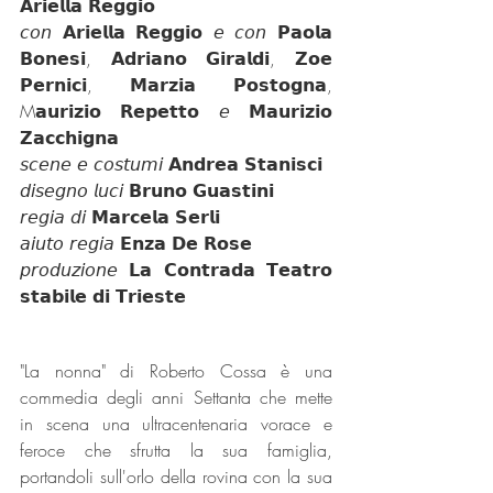
𝗔𝗿𝗶𝗲𝗹𝗹𝗮 𝗥𝗲𝗴𝗴𝗶𝗼
𝘤𝘰𝘯 𝗔𝗿𝗶𝗲𝗹𝗹𝗮 𝗥𝗲𝗴𝗴𝗶𝗼 𝘦 𝘤𝘰𝘯 𝗣𝗮𝗼𝗹𝗮 
𝗕𝗼𝗻𝗲𝘀𝗶, 𝗔𝗱𝗿𝗶𝗮𝗻𝗼 𝗚𝗶𝗿𝗮𝗹𝗱𝗶, 𝗭𝗼𝗲 
𝗣𝗲𝗿𝗻𝗶𝗰𝗶, 𝗠𝗮𝗿𝘇𝗶𝗮 𝗣𝗼𝘀𝘁𝗼𝗴𝗻𝗮, 
M𝗮𝘂𝗿𝗶𝘇𝗶𝗼 𝗥𝗲𝗽𝗲𝘁𝘁𝗼 𝘦 𝗠𝗮𝘂𝗿𝗶𝘇𝗶𝗼 
𝗭𝗮𝗰𝗰𝗵𝗶𝗴𝗻𝗮
𝘴𝘤𝘦𝘯𝘦 𝘦 𝘤𝘰𝘴𝘵𝘶𝘮𝘪 𝗔𝗻𝗱𝗿𝗲𝗮 𝗦𝘁𝗮𝗻𝗶𝘀𝗰𝗶
𝘥𝘪𝘴𝘦𝘨𝘯𝘰 𝘭𝘶𝘤𝘪 𝗕𝗿𝘂𝗻𝗼 𝗚𝘂𝗮𝘀𝘁𝗶𝗻𝗶
𝘳𝘦𝘨𝘪𝘢 𝘥𝘪 𝗠𝗮𝗿𝗰𝗲𝗹𝗮 𝗦𝗲𝗿𝗹𝗶
𝘢𝘪𝘶𝘵𝘰 𝘳𝘦𝘨𝘪𝘢 𝗘𝗻𝘇𝗮 𝗗𝗲 𝗥𝗼𝘀𝗲
𝘱𝘳𝘰𝘥𝘶𝘻𝘪𝘰𝘯𝘦 𝗟𝗮 𝗖𝗼𝗻𝘁𝗿𝗮𝗱𝗮 𝗧𝗲𝗮𝘁𝗿𝗼 
𝘀𝘁𝗮𝗯𝗶𝗹𝗲 𝗱𝗶 𝗧𝗿𝗶𝗲𝘀𝘁𝗲
"La nonna" di Roberto Cossa è una 
commedia degli anni Settanta che mette 
in scena una ultracentenaria vorace e 
feroce che sfrutta la sua famiglia, 
portandoli sull'orlo della rovina con la sua 