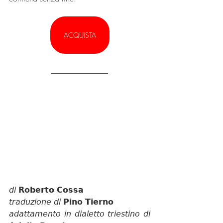
ACQUISTA
𝘥𝘪 𝗥𝗼𝗯𝗲𝗿𝘁𝗼 𝗖𝗼𝘀𝘀𝗮
𝘵𝘳𝘢𝘥𝘶𝘻𝘪𝘰𝘯𝘦 𝘥𝘪 𝗣𝗶𝗻𝗼 𝗧𝗶𝗲𝗿𝗻𝗼
𝘢𝘥𝘢𝘵𝘵𝘢𝘮𝘦𝘯𝘵𝘰 𝘪𝘯 𝘥𝘪𝘢𝘭𝘦𝘵𝘵𝘰 𝘵𝘳𝘪𝘦𝘴𝘵𝘪𝘯𝘰 𝘥𝘪 