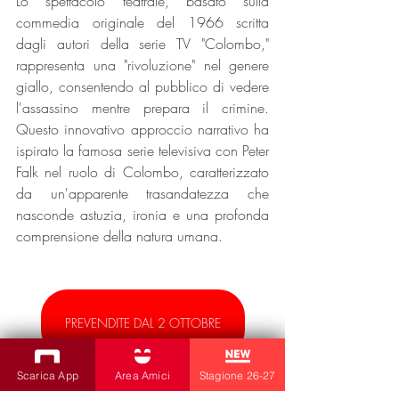
Lo spettacolo teatrale, basato sulla 
commedia originale del 1966 scritta 
dagli autori della serie TV "Colombo," 
rappresenta una "rivoluzione" nel genere 
giallo, consentendo al pubblico di vedere 
l'assassino mentre prepara il crimine. 
Questo innovativo approccio narrativo ha 
ispirato la famosa serie televisiva con Peter 
Falk nel ruolo di Colombo, caratterizzato 
da un'apparente trasandatezza che 
nasconde astuzia, ironia e una profonda 
comprensione della natura umana.
PREVENDITE DAL 2 OTTOBRE
Scarica App
Area Amici
Stagione 26-27