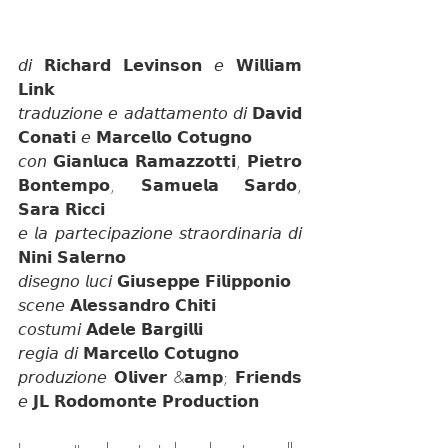
𝘥𝘪 𝗥𝗶𝗰𝗵𝗮𝗿𝗱 𝗟𝗲𝘃𝗶𝗻𝘀𝗼𝗻 𝘦 𝗪𝗶𝗹𝗹𝗶𝗮𝗺 
𝗟𝗶𝗻𝗸
𝘵𝘳𝘢𝘥𝘶𝘻𝘪𝘰𝘯𝘦 𝘦 𝘢𝘥𝘢𝘵𝘵𝘢𝘮𝘦𝘯𝘵𝘰 𝘥𝘪 𝗗𝗮𝘃𝗶𝗱 
𝗖𝗼𝗻𝗮𝘁𝗶 𝘦 𝗠𝗮𝗿𝗰𝗲𝗹𝗹𝗼 𝗖𝗼𝘁𝘂𝗴𝗻𝗼
𝘤𝘰𝘯 𝗚𝗶𝗮𝗻𝗹𝘂𝗰𝗮 𝗥𝗮𝗺𝗮𝘇𝘇𝗼𝘁𝘁𝗶, 𝗣𝗶𝗲𝘁𝗿𝗼 
𝗕𝗼𝗻𝘁𝗲𝗺𝗽𝗼, 𝗦𝗮𝗺𝘂𝗲𝗹𝗮 𝗦𝗮𝗿𝗱𝗼, 
𝗦𝗮𝗿𝗮 𝗥𝗶𝗰𝗰𝗶
𝘦 𝘭𝘢 𝘱𝘢𝘳𝘵𝘦𝘤𝘪𝘱𝘢𝘻𝘪𝘰𝘯𝘦 𝘴𝘵𝘳𝘢𝘰𝘳𝘥𝘪𝘯𝘢𝘳𝘪𝘢 𝘥𝘪 
𝗡𝗶𝗻𝗶 𝗦𝗮𝗹𝗲𝗿𝗻𝗼
𝘥𝘪𝘴𝘦𝘨𝘯𝘰 𝘭𝘶𝘤𝘪 𝗚𝗶𝘂𝘀𝗲𝗽𝗽𝗲 𝗙𝗶𝗹𝗶𝗽𝗽𝗼𝗻𝗶𝗼
𝘴𝘤𝘦𝘯𝘦 𝗔𝗹𝗲𝘀𝘀𝗮𝗻𝗱𝗿𝗼 𝗖𝗵𝗶𝘁𝗶
𝘤𝘰𝘴𝘵𝘶𝘮𝘪 𝗔𝗱𝗲𝗹𝗲 𝗕𝗮𝗿𝗴𝗶𝗹𝗹𝗶
𝘳𝘦𝘨𝘪𝘢 𝘥𝘪 𝗠𝗮𝗿𝗰𝗲𝗹𝗹𝗼 𝗖𝗼𝘁𝘂𝗴𝗻𝗼
𝘱𝘳𝘰𝘥𝘶𝘻𝘪𝘰𝘯𝘦 𝗢𝗹𝗶𝘃𝗲𝗿 &𝗮𝗺𝗽; 𝗙𝗿𝗶𝗲𝗻𝗱𝘀 
𝘦 𝗝𝗟 𝗥𝗼𝗱𝗼𝗺𝗼𝗻𝘁𝗲 𝗣𝗿𝗼𝗱𝘂𝗰𝘁𝗶𝗼𝗻