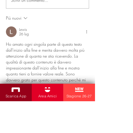
Scrivi un commento...
Let’s Play: a Trieste il
Let's Play. Dal 
cartellone condiviso tra
squadra di Miel
Miela, Contrada e Teatro
Contrada e Teat
Più nuovi
Sloveno - IL PICCOLO
Sloveno nasce il
27/05/26
cartellone condi
Lewis
26 lug
ILPICCOLO 28/
Ho amato ogni singola parte di questo testo 
dall'inizio alla fine e merita davvero molta più 
attenzione di quanta ne stia ricevendo. La 
qualità di questo contenuto è davvero 
impressionante dall'inizio alla fine e mostra 
quanto tieni a fornire valore reale. Sono 
davvero grato per questo contenuto perché mi 
ha fatto risparmiare un sacco di tempo e fatica 
preziosi. Non smettere mai di creare contenuti 
Scarica App
Area Amici
Stagione 26-27
come questo perché sta genuinamente facendo 
la differenza nella vita delle persone!