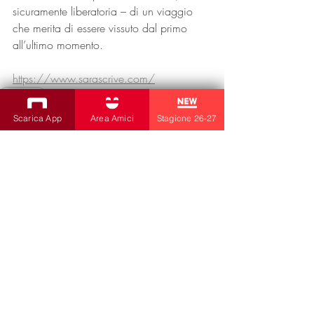
sicuramente liberatoria – di un viaggio 
che merita di essere vissuto dal primo 
all’ultimo momento.
https://www.sarascrive.com/
Produzioni
Produzioni
Scarica App
Area Amici
Stagione 26-27
Post recenti
Mostra tutti