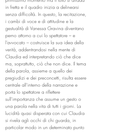
primissimo momento ma il tutto si dirada 
in fretta e il quadro inizia a delinearsi 
senza difficoltà. In questo, la recitazione, 
i cambi di voce e di attitudine e la 
gestualità di Vanessa Gravina diventano 
perno attorno a cui lo spettatore – e 
l’avvocato – costruisce la sua idea della 
verità, addentrandosi nella mente di 
Claudia ed interpretando ciò che dice 
ma, soprattutto, ciò che non dice. Il tema 
della parola, assieme a quello dei 
pregiudizi e dei preconcetti, risulta essere 
centrale all’interno della narrazione e 
porta lo spettatore a riflettere 
sull’importanza che assume un gesto o 
una parola nella vita di tutti i giorni. La 
lucidità quasi disperata con cui Claudia 
si rivela agli occhi di chi guarda, in 
particolar modo in un determinato punto 