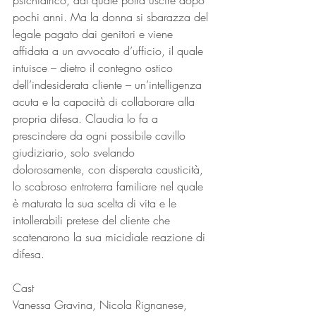
psichiatrico, dal quale potrà uscire dopo 
pochi anni. Ma la donna si sbarazza del 
legale pagato dai genitori e viene 
affidata a un avvocato d’ufficio, il quale 
intuisce – dietro il contegno ostico 
dell’indesiderata cliente – un’intelligenza 
acuta e la capacità di collaborare alla 
propria difesa. Claudia lo fa a 
prescindere da ogni possibile cavillo 
giudiziario, solo svelando 
dolorosamente, con disperata causticità, 
lo scabroso entroterra familiare nel quale 
è maturata la sua scelta di vita e le 
intollerabili pretese del cliente che 
scatenarono la sua micidiale reazione di 
difesa.
Cast
Vanessa Gravina, Nicola Rignanese, 