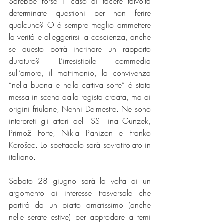
Sarebbe forse il caso di tacere talvolta 
determinate questioni per non ferire 
qualcuno? O è sempre meglio ammettere 
la verità e alleggerirsi la coscienza, anche 
se questo potrà incrinare un rapporto 
duraturo? L’irresistibile commedia 
sull’amore, il matrimonio, la convivenza 
“nella buona e nella cattiva sorte” è stata 
messa in scena dalla regista croata, ma di 
origini friulane, Nenni Delmestre. Ne sono 
interpreti gli attori del TSS Tina Gunzek, 
Primož Forte, Nikla Panizon e Franko 
Korošec. Lo spettacolo sarà sovratitolato in 
italiano. 
Sabato 28 giugno sarà la volta di un 
argomento di interesse trasversale che 
partirà da un piatto amatissimo (anche 
nelle serate estive) per approdare a temi 