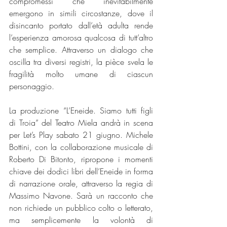
compromessi che inevitabilmente 
emergono in simili circostanze, dove il 
disincanto portato dall’età adulta rende 
l’esperienza amorosa qualcosa di tutt’altro 
che semplice. Attraverso un dialogo che 
oscilla tra diversi registri, la pièce svela le 
fragilità molto umane di ciascun 
personaggio.
La produzione “L’Eneide. Siamo tutti figli 
di Troia” del Teatro Miela andrà in scena 
per Let’s Play sabato 21 giugno. Michele 
Bottini, con la collaborazione musicale di 
Roberto Di Bitonto, ripropone i momenti 
chiave dei dodici libri dell’Eneide in forma 
di narrazione orale, attraverso la regia di 
Massimo Navone. Sarà un racconto che 
non richiede un pubblico colto o letterato, 
ma semplicemente la volontà di 