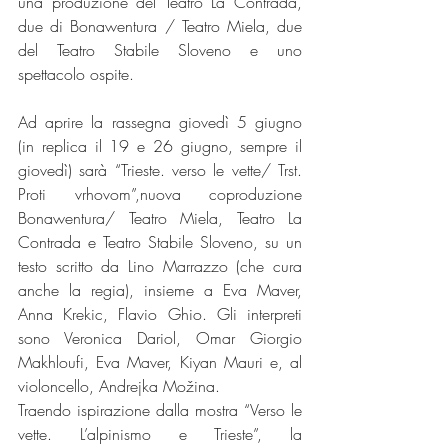
una produzione del Teatro La Contrada, 
due di Bonawentura / Teatro Miela, due 
del Teatro Stabile Sloveno e uno 
spettacolo ospite. 
Ad aprire la rassegna giovedì 5 giugno 
(in replica il 19 e 26 giugno, sempre il 
giovedì) sarà “Trieste. verso le vette/ Trst. 
Proti vrhovom”,nuova coproduzione 
Bonawentura/ Teatro Miela, Teatro La 
Contrada e Teatro Stabile Sloveno, su un 
testo scritto da Lino Marrazzo (che cura 
anche la regia), insieme a Eva Maver, 
Anna Krekic, Flavio Ghio. Gli interpreti 
sono Veronica Dariol, Omar Giorgio 
Makhloufi, Eva Maver, Kiyan Mauri e, al 
violoncello, Andrejka Možina.
Traendo ispirazione dalla mostra “Verso le 
vette. L’alpinismo e Trieste”, la 