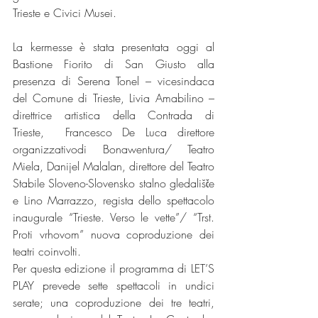
Trieste e Civici Musei. 
La kermesse è stata presentata oggi al 
Bastione Fiorito di San Giusto alla 
presenza di Serena Tonel – vicesindaca 
del Comune di Trieste, Livia Amabilino – 
direttrice artistica della Contrada di 
Trieste,  Francesco De Luca direttore 
organizzativodi Bonawentura/ Teatro 
Miela, Danijel Malalan, direttore del Teatro 
Stabile Sloveno-Slovensko stalno gledališče 
e Lino Marrazzo, regista dello spettacolo 
inaugurale “Trieste. Verso le vette”/ “Trst. 
Proti vrhovom” nuova coproduzione dei 
teatri coinvolti.
Per questa edizione il programma di LET’S 
PLAY prevede sette spettacoli in undici 
serate; una coproduzione dei tre teatri, 