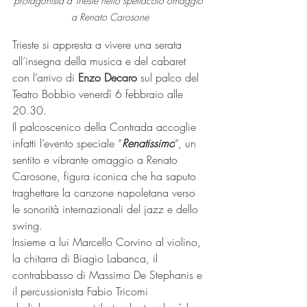
protagonista a Trieste nello spettacolo omaggio 
a Renato Carosone
Trieste si appresta a vivere una serata 
all’insegna della musica e del cabaret 
con l’arrivo di 
Enzo Decaro
 sul palco del 
Teatro Bobbio venerdì 6 febbraio alle 
20.30.
Il palcoscenico della Contrada accoglie 
infatti l’evento speciale “
Renatissimo
“, un 
sentito e vibrante omaggio a Renato 
Carosone, figura iconica che ha saputo 
traghettare la canzone napoletana verso 
le sonorità internazionali del jazz e dello 
swing.
Insieme a lui Marcello Corvino al violino, 
la chitarra di Biagio Labanca, il 
contrabbasso di Massimo De Stephanis e 
il percussionista Fabio Tricomi 