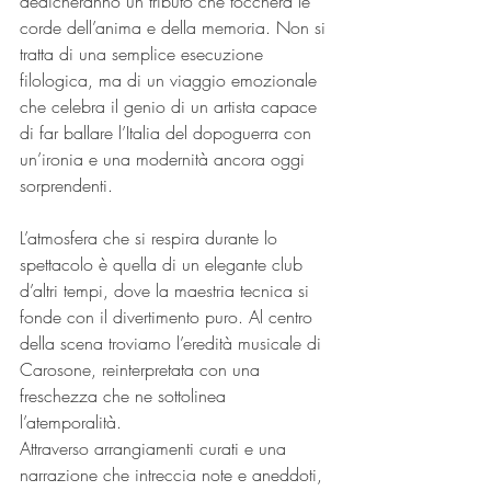
dedicheranno un tributo che toccherà le 
corde dell’anima e della memoria. Non si 
tratta di una semplice esecuzione 
filologica, ma di un viaggio emozionale 
che celebra il genio di un artista capace 
di far ballare l’Italia del dopoguerra con 
un’ironia e una modernità ancora oggi 
sorprendenti.
L’atmosfera che si respira durante lo 
spettacolo è quella di un elegante club 
d’altri tempi, dove la maestria tecnica si 
fonde con il divertimento puro. Al centro 
della scena troviamo l’eredità musicale di 
Carosone, reinterpretata con una 
freschezza che ne sottolinea 
l’atemporalità.
Attraverso arrangiamenti curati e una 
narrazione che intreccia note e aneddoti, 