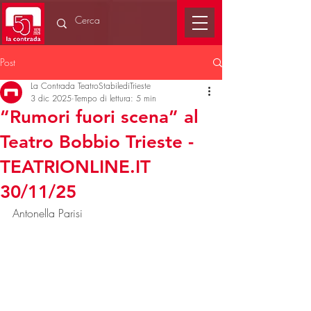
Post
La Contrada TeatroStabilediTrieste
3 dic 2025
Tempo di lettura: 5 min
“Rumori fuori scena” al
Teatro Bobbio Trieste -
TEATRIONLINE.IT
30/11/25
Antonella Parisi