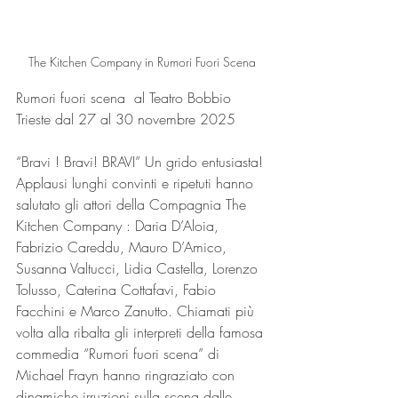
The Kitchen Company in Rumori Fuori Scena
Rumori fuori scena  al Teatro Bobbio 
Trieste dal 27 al 30 novembre 2025
“Bravi ! Bravi! BRAVI” Un grido entusiasta! 
Applausi lunghi convinti e ripetuti hanno 
salutato gli attori della Compagnia The 
Kitchen Company : Daria D’Aloia, 
Fabrizio Careddu, Mauro D’Amico, 
Susanna Valtucci, Lidia Castella, Lorenzo 
Tolusso, Caterina Cottafavi, Fabio 
Facchini e Marco Zanutto. Chiamati più 
volta alla ribalta gli interpreti della famosa 
commedia “Rumori fuori scena” di 
Michael Frayn hanno ringraziato con 
dinamiche irruzioni sulla scena dalle 