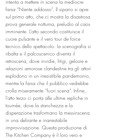
intenta a mettere in scena la mediocre 
farsa “Niente addosso”. Il sipario si apre 
sul primo atto, che ci mostra la disastrosa 
prova generale notturna, preludio al caos 
imminente. L’atto secondo costituisce il 
cuore pulsante e il vero tour de force 
tecnico dello spettacolo: la scenografia si 
ribalta e il palcoscenico diventa il 
retroscena, dove invidie, litigi, gelosie e 
relazioni amorose clandestine tra gli attori 
esplodono in un irresistibile pandemonio, 
mentre la farsa che il pubblico vedrebbe 
crolla miseramente “fuori scena”. Infine, 
l’atto terzo ci porta alle ultime repliche in 
tournée, dove la stanchezza e la 
disperazione trasformano la messinscena 
in una delirante e inarrestabile 
improvvisazione. Questa produzione di 
The Kitchen Company è il loro vero e 