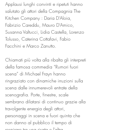
Applausi lunghi convinti e ripetuti hanno 
salutato gli attori della Compagnia The 
Kitchen Company : Daria D’Aloia, 
Fabrizio Careddu, Mauro D’Amico, 
Susanna Valtucci, Lidia Castella, Lorenzo 
Tolusso, Caterina Cottafavi, Fabio 
Facchini e Marco Zanutto.
Chiamati più volta alla ribalta gli interpreti 
della famosa commedia “Rumori fuori 
scena” di Michael Frayn hanno 
ringraziato con dinamiche irruzioni sulla 
scena dalle innumerevoli entrate della 
scenografia. Porte, finestre, scale 
sembrano dilatarsi di continuo grazie alla 
travolgente energia degli attori, 
personaggi in scena e fuori quinta che 
non danno al pubblico il tempo di 
respirare tra una risata e l’altra.