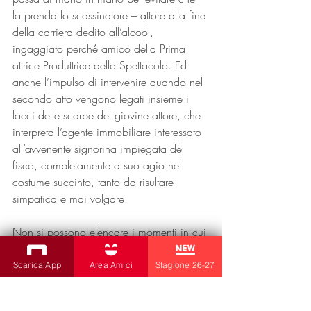
la prenda lo scassinatore – attore alla fine 
della carriera dedito all’alcool, 
ingaggiato perché amico della Prima 
attrice Produttrice dello Spettacolo. Ed 
anche l’impulso di intervenire quando nel 
secondo atto vengono legati insieme i 
lacci delle scarpe del giovine attore, che 
interpreta l’agente immobiliare interessato 
all’avvenente signorina impiegata del 
fisco, completamente a suo agio nel 
costume succinto, tanto da risultare 
simpatica e mai volgare.
Non si possono elencare i momenti in cui 
il pubblico è coinvolto nella surreale 
rocambolesca sequenza di piccoli 
Scarica App
Area Amici
Stagione 26-27
movimenti sincronizzati alla perfezione. 
Le pause tra un atto e l’altro sono 