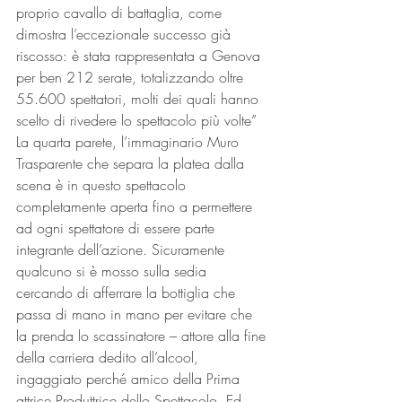
proprio cavallo di battaglia, come 
dimostra l’eccezionale successo già 
riscosso: è stata rappresentata a Genova 
per ben 212 serate, totalizzando oltre 
55.600 spettatori, molti dei quali hanno 
scelto di rivedere lo spettacolo più volte” 
La quarta parete, l’immaginario Muro 
Trasparente che separa la platea dalla 
scena è in questo spettacolo 
completamente aperta fino a permettere 
ad ogni spettatore di essere parte 
integrante dell’azione. Sicuramente 
qualcuno si è mosso sulla sedia 
cercando di afferrare la bottiglia che 
passa di mano in mano per evitare che 
la prenda lo scassinatore – attore alla fine 
della carriera dedito all’alcool, 
ingaggiato perché amico della Prima 
attrice Produttrice dello Spettacolo. Ed 