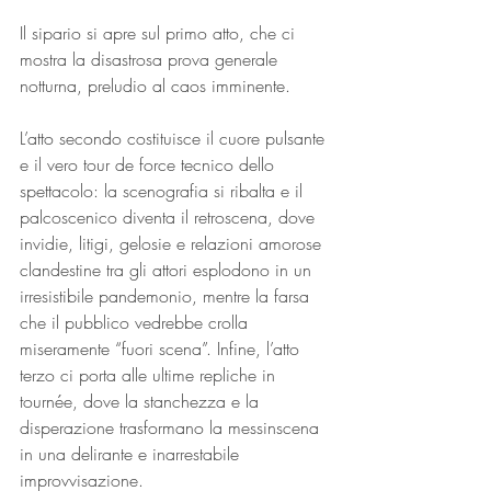
Il sipario si apre sul primo atto, che ci 
mostra la disastrosa prova generale 
notturna, preludio al caos imminente.
L’atto secondo costituisce il cuore pulsante 
e il vero tour de force tecnico dello 
spettacolo: la scenografia si ribalta e il 
palcoscenico diventa il retroscena, dove 
invidie, litigi, gelosie e relazioni amorose 
clandestine tra gli attori esplodono in un 
irresistibile pandemonio, mentre la farsa 
che il pubblico vedrebbe crolla 
miseramente “fuori scena”. Infine, l’atto 
terzo ci porta alle ultime repliche in 
tournée, dove la stanchezza e la 
disperazione trasformano la messinscena 
in una delirante e inarrestabile 
improvvisazione.