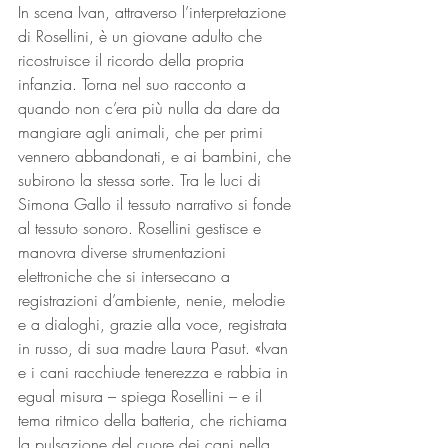
In scena Ivan, attraverso l’interpretazione 
di Rosellini, è un giovane adulto che 
ricostruisce il ricordo della propria 
infanzia. Torna nel suo racconto a 
quando non c’era più nulla da dare da 
mangiare agli animali, che per primi 
vennero abbandonati, e ai bambini, che 
subirono la stessa sorte. Tra le luci di 
Simona Gallo il tessuto narrativo si fonde 
al tessuto sonoro. Rosellini gestisce e 
manovra diverse strumentazioni 
elettroniche che si intersecano a 
registrazioni d’ambiente, nenie, melodie 
e a dialoghi, grazie alla voce, registrata 
in russo, di sua madre Laura Pasut. «Ivan 
e i cani racchiude tenerezza e rabbia in 
egual misura – spiega Rosellini – e il 
tema ritmico della batteria, che richiama 
la pulsazione del cuore dei cani nella 