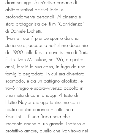
drammaturga, è un’artista capace di 
abitare territori artistici ibridi e 
profondamente personali. Al cinema è 
stata protagonista del film “Confidenza” 
di Daniele Luchetti.
“Ivan e i cani” prende spunto da una 
storia vera, accaduta nell’ultimo decennio 
del ‘900 nella Russia poverissima di Boris 
Eltsin. Ivan Mishukov, nel ‘96, a quattro 
anni, lasciò la sua casa, in fuga da una 
famiglia degradata, in cui era diventato 
scomodo, e da un patrigno alcolista, e 
trovò rifugio e sopravvivenza accolto in 
una muta di cani randagi. «Il testo di 
Hattie Naylor dialoga tantissimo con il 
nostro contemporaneo – sottolinea 
Rosellini –. È una fiaba nera che 
racconta anche di un grande, inatteso e 
protettivo amore, quello che Ivan trova nei 