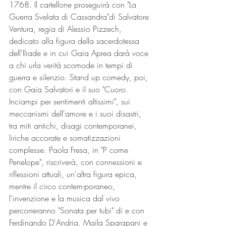
1768. Il cartellone proseguirà con "La 
Guerra Svelata di Cassandra"di Salvatore 
Ventura, regia di Alessio Pizzech, 
dedicato alla figura della sacerdotessa 
dell'Iliade e in cui Gaia Aprea darà voce 
a chi urla verità scomode in tempi di 
guerra e silenzio. Stand up comedy, poi, 
con Gaia Salvatori e il suo "Cuoro. 
Inciampi per sentimenti altissimi", sui 
meccanismi dell'amore e i suoi disastri, 
tra miti antichi, disagi contemporanei, 
liriche accorate e somatizzazioni 
complesse. Paola Fresa, in "P come 
Penelope", riscriverà, con connessioni e 
riflessioni attuali, un'altra figura epica, 
mentre il circo contem-poraneo, 
l'invenzione e la musica dal vivo 
percorreranno "Sonata per tubi" di e con 
Ferdinando D'Andria, Maila Sparapani e 