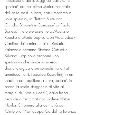
l'ossessione dei lavaggi delicati". Ci si 
sposterà poi nel clima storico esociale 
dell'Italia post-unitaria, con umorismo a 
volte spietato, in "Trittico Suite con 
Cilindro Stivaletti e Carrozze" di Paola 
Bonesi, interprete assieme a Maurizio 
Repetto e Gloria Sapio. Con"ViaCrudex - 
Cantico della minaccia" di Rosario 
Palazzolo saranno Stefano Cutrupi e 
Silvana Luppino a proporre uno 
spettacolo che fonde la ricerca 
dranurtaturgica a un surrealismo a tratti 
ammiccante. E Federica Rossellini, in un 
reading con partitura sonora, porterà in 
scena la storia struggente di vita ai 
margini di "Ivan e i cani", dalla fiaba 
nera della drammaturga inglese Hattie 
Naylor. Si tornerà alla comicità con 
"Ombrelloni" di lacopo Gardelli e Lorenzo 