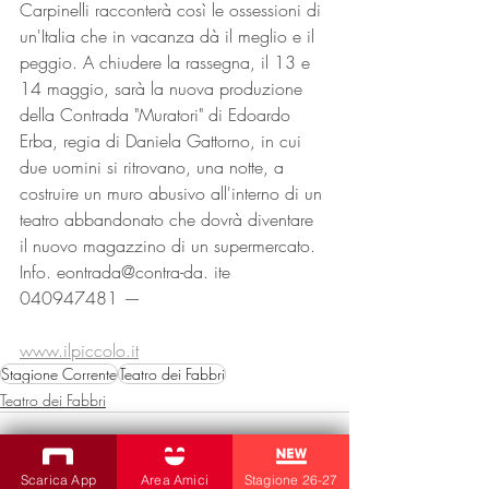
Carpinelli racconterà così le ossessioni di 
un'Italia che in vacanza dà il meglio e il 
peggio. A chiudere la rassegna, il 13 e 
14 maggio, sarà la nuova produzione 
della Contrada "Muratori" di Edoardo 
Erba, regia di Daniela Gattorno, in cui 
due uomini si ritrovano, una notte, a 
costruire un muro abusivo all'interno di un 
teatro abbandonato che dovrà diventare 
il nuovo magazzino di un supermercato. 
Info. eontrada@contra-da. ite 
040947481 —
www.ilpiccolo.it
Stagione Corrente
Teatro dei Fabbri
Teatro dei Fabbri
Scarica App
Area Amici
Stagione 26-27