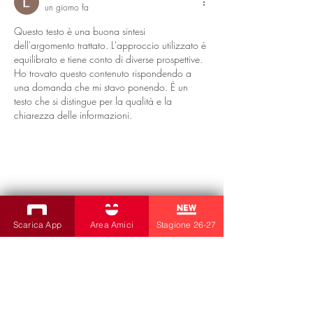
un giorno fa
- TRIESTENEWS
26/06/26
Questo testo è una buona sintesi 
dell'argomento trattato. L'approccio utilizzato è 
equilibrato e tiene conto di diverse prospettive. 
Ho trovato questo contenuto rispondendo a 
una domanda che mi stavo ponendo. È un 
testo che si distingue per la qualità e la 
chiarezza delle informazioni.
Scarica App
Area Amici
Stagione 26-27
Mi piace
ISCRIVITI ALLA NEWSLETTER