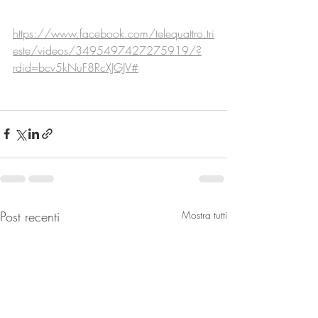
https://www.facebook.com/telequattro.tri
este/videos/3495497427275919/?
rdid=bcv5kNuF8RcXJGJV#
Post recenti
Mostra tutti