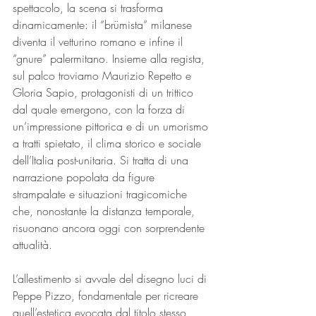
spettacolo, la scena si trasforma 
dinamicamente: il “brümista” milanese 
diventa il vetturino romano e infine il 
“gnure” palermitano. Insieme alla regista, 
sul palco troviamo Maurizio Repetto e 
Gloria Sapio, protagonisti di un trittico 
dal quale emergono, con la forza di 
un’impressione pittorica e di un umorismo 
a tratti spietato, il clima storico e sociale 
dell’Italia post-unitaria. Si tratta di una 
narrazione popolata da figure 
strampalate e situazioni tragicomiche 
che, nonostante la distanza temporale, 
risuonano ancora oggi con sorprendente 
attualità.
L’allestimento si avvale del disegno luci di 
Peppe Pizzo, fondamentale per ricreare 
quell’estetica evocata dal titolo stesso, 