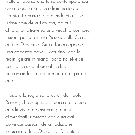
rilette attraverso una lente contemporanea 
che ne esalta la forza drammatica e 
l’ironia. La narrazione prende vita sulle 
ultime note della Traviata, da cui 
affiorano, attraverso una vecchia cornice, 
i suoni pallidi di una Piazza della Scala 
di fine Ottocento. Sullo sfondo appare 
una carrozza dove il vetturino, con le 
redini gelate in mano, parla tra sé e sé 
per non soccombere al freddo, 
raccontando il proprio mondo e i propri 
guai.
Il testo e la regia sono curati da Paola 
Bonesi, che sceglie di riportare alla luce 
quadri vividi e personaggi quasi 
dimenticati, ripescati con cura dai 
polverosi cassoni della tradizione 
letteraria di fine Ottocento. Durante lo 