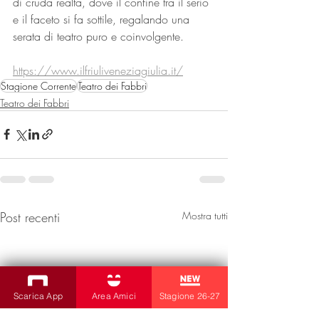
di cruda realtà, dove il confine tra il serio 
e il faceto si fa sottile, regalando una 
serata di teatro puro e coinvolgente.
https://www.ilfriuliveneziagiulia.it/
Stagione Corrente
Teatro dei Fabbri
Teatro dei Fabbri
Post recenti
Mostra tutti
Scarica App
Area Amici
Stagione 26-27