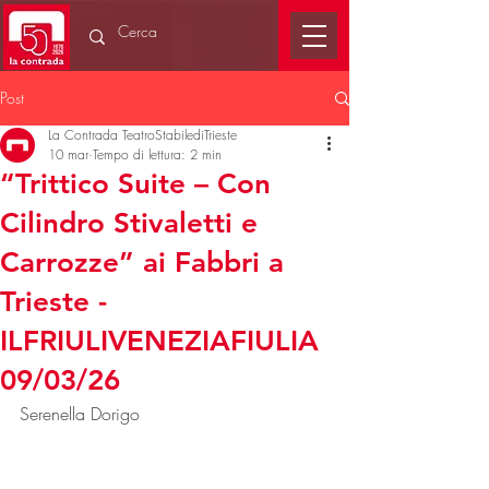
Post
La Contrada TeatroStabilediTrieste
10 mar
Tempo di lettura: 2 min
“Trittico Suite – Con
Cilindro Stivaletti e
Carrozze” ai Fabbri a
Trieste -
ILFRIULIVENEZIAFIULIA
09/03/26
Serenella Dorigo