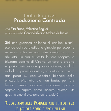
Teatro Ragazzi
Produzione Contrada
con
Zita Fusco, Valentino Pagliei
produzione
La Contrada-Teatro Stabile di Trieste
Sisì
, una graziosa ballerina di carillon in tutù,
scende dal suo piedistallo girevole per scoprire
se esista altra musica oltre quella a cui è
abituata. La sua curiosità le farà scoprire la
bizzarra cantina di Ottone, un vero e proprio
emporio musicale con grappoli di note, rotoli di
melodie e granelli di ritmo, venduti dopo essere
stati pesati su una speciale bilancia delle
emozioni. Ma tutto ciò non basta: per fare
buona musica occorre conoscere qualche
segreto e sapere come mettere insieme tutti
questi elementi e Ottone ce lo svelerà!
Ricordiamo alle Famiglie che i titoli per
le Scuole sono disponibili su