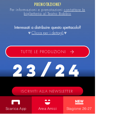
prenotazione!
Per informazioni e prenotazioni
contattare la
biglietteria al Teatro Bobbio
Interessati a distribuire questo spettacolo?
🔽
Clicca per i dettagli
🔽
TUTTE LE PRODUZIONI
23/24
ISCRIVITI ALLA NEWSLETTER
Produzioni
Scarica App
Area Amici
Stagione 26-27
Teatro Bobbio
Teatro dei Fabbri
Teatro Ragazzi