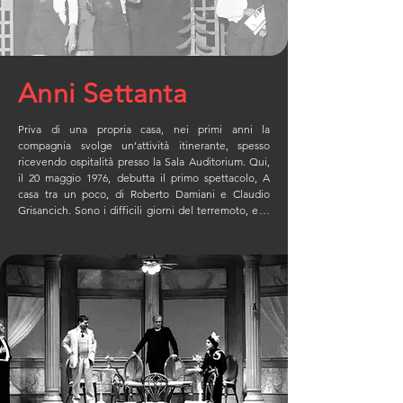
Anni Settanta
Priva di una propria casa, nei primi anni la 
compagnia svolge un’attività itinerante, spesso 
ricevendo ospitalità presso la Sala Auditorium. Qui, 
il 20 maggio 1976, debutta il primo spettacolo, A 
casa tra un poco, di Roberto Damiani e Claudio 
Grisancich. Sono i difficili giorni del terremoto, e la 
sala si riempie a stento. Nonostante ciò, la 
compagnia non si perde d’animo, e decide di 
affrontare un territorio artistico al tempo poco 
esplorato: quello del teatro ragazzi. 

Nel novembre dello stesso anno va in scena Un 
teatrino, due carabinieri, tre pulcinella e uno 
spazzino di Tonino Conte e Lele Luzzati: il successo 
è completo e la Contrada decide di proseguire su 
questa linea, allestendo quello che è considerato 
una pietra miliare nella storia del teatro ragazzi 