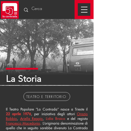
La Storia
TEATRO E TERRITORIO
Il Teatro Popolare “La Contrada” nasce a Trieste il
22 aprile 1976
, per iniziativa degli attori
Orazio
Bobbio
,
Ariella Reggio
,
Lidia Braico
e del regista
Francesco Macedonio
. L’originaria denominazione di
quello che in seguito sarebbe divenuto La Contrada