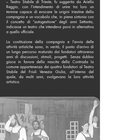
– Teatro Stabile di Trieste, fu suggerita da Ariella
Reggio, con l’intendimento di unire tra loro un
termine capace di evocare le origini triestine della
compagnia e un vocabolo che, in piena sintonia con
il concetto di “autogestione” degli anni Settanta,
indicasse un teatro che intendeva porsi in alternativa
a quello ufficiale.
La costituzione della compagnia e l’avvio delle
attività artistiche sono, in verità, il punto d’arrivo di
un lungo percorso maturato dai fondatori attraverso
anni di discussioni, stimoli, progetti. Senza dubbio
gioca in favore della nascita della Contrada la
comune appartenenza dei quattro fondatori al Teatro
Stabile del Friuli Venezia Giulia, all’interno del
quale, da molti anni, svolgevano la loro attività
artistica.