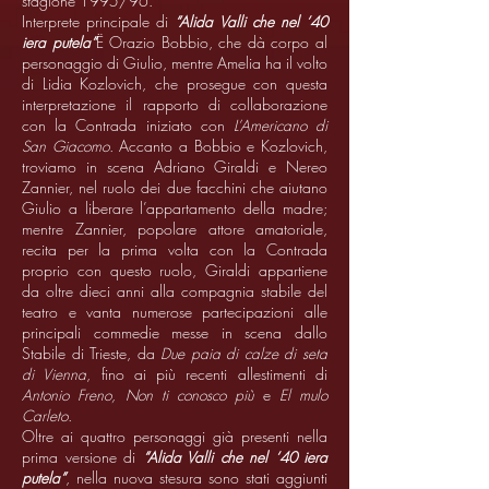
stagione 1995/96.
Interprete principale di
“Alida Valli che nel ‘40
iera putela”
Ë Orazio Bobbio, che dà corpo al
personaggio di Giulio, mentre Amelia ha il volto
di Lidia Kozlovich, che prosegue con questa
interpretazione il rapporto di collaborazione
con la Contrada iniziato con
L’Americano di
San Giacomo.
Accanto a Bobbio e Kozlovich,
troviamo in scena Adriano Giraldi e Nereo
Zannier, nel ruolo dei due facchini che aiutano
Giulio a liberare l’appartamento della madre;
mentre Zannier, popolare attore amatoriale,
recita per la prima volta con la Contrada
proprio con questo ruolo, Giraldi appartiene
da oltre dieci anni alla compagnia stabile del
teatro e vanta numerose partecipazioni alle
principali commedie messe in scena dallo
Stabile di Trieste, da
Due paia di calze di seta
di Vienna
, fino ai più recenti allestimenti di
Antonio Freno, Non ti conosco più
e
El mulo
Carleto.
Oltre ai quattro personaggi già presenti nella
prima versione di
“Alida Valli che nel ‘40 iera
putela”
, nella nuova stesura sono stati aggiunti