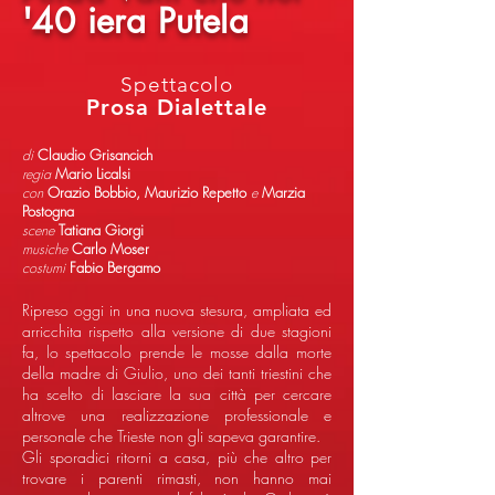
'40 iera Putela
Spettacolo
Prosa Dialettale
di
Claudio Grisancich
regia
Mario Licalsi
con
Orazio Bobbio, Maurizio Repetto
e
Marzia
Postogna
scene
Tatiana Giorgi
musiche
Carlo Moser
costumi
Fabio Bergamo
Ripreso oggi in una nuova stesura, ampliata ed
arricchita rispetto alla versione di due stagioni
fa, lo spettacolo prende le mosse dalla morte
della madre di Giulio, uno dei tanti triestini che
ha scelto di lasciare la sua città per cercare
altrove una realizzazione professionale e
personale che Trieste non gli sapeva garantire.
Gli sporadici ritorni a casa, più che altro per
trovare i parenti rimasti, non hanno mai