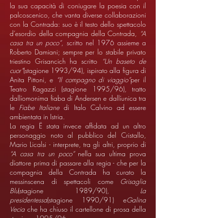
la sua capacità di coniugare la poesia con il
palcoscenico, che vanta diverse collaborazioni
con la Contrada: suo è il testo dello spettacolo
d’esordio della compagnia della Contrada,
“A
casa tra un poco”
, scritto nel 1976 assieme a
Roberto Damiani; sempre per lo stabile privato
triestino Grisancich ha scritto
“Un baseto de
cuor”
(stagione 1993/94), ispirato alla figura di
Anita Pittoni, e
“Il compagno di viaggio”
per il
Teatro Ragazzi (stagione 1995/96), tratto
dallíomonima fiaba di Andersen e dallíunica tra
le
Fiabe Italiane
di Italo Calvino ad essere
ambientata in Istria.
La regia Ë stata invece affidata ad un altro
personaggio noto al pubblico del Cristallo,
Mario Licalsi - interprete, tra gli altri, proprio di
“A casa tra un poco”
nella sua ultima prova
díattore prima di passare alla regia - che per la
compagnia della Contrada ha curato la
messinscena di spettacoli come
Grisaglia
Blu
(stagione 1989/90),
La
presidentessa
(stagione 1990/91) e
Galina
Vecia
che ha chiuso il cartellone di prosa della