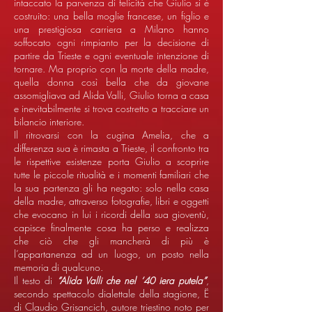
intaccato la parvenza di felicità che Giulio si è
costruito: una bella moglie francese, un figlio e
una prestigiosa carriera a Milano hanno
soffocato ogni rimpianto per la decisione di
partire da Trieste e ogni eventuale intenzione di
tornare. Ma proprio con la morte della madre,
quella donna così bella che da giovane
assomigliava ad Alida Valli, Giulio torna a casa
e inevitabilmente si trova costretto a tracciare un
bilancio interiore.
Il ritrovarsi con la cugina Amelia, che a
differenza sua è rimasta a Trieste, il confronto tra
le rispettive esistenze porta Giulio a scoprire
tutte le piccole ritualità e i momenti familiari che
la sua partenza gli ha negato: solo nella casa
della madre, attraverso fotografie, libri e oggetti
che evocano in lui i ricordi della sua gioventù,
capisce finalmente cosa ha perso e realizza
che ciò che gli mancherà di più è
l’appartanenza ad un luogo, un posto nella
memoria di qualcuno.
Il testo di
“Alida Valli che nel ‘40 iera putela”
,
secondo spettacolo dialettale della stagione, Ë
di Claudio Grisancich, autore triestino noto per