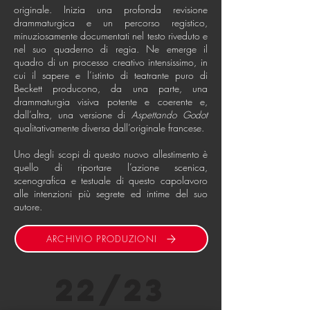
originale. Inizia una profonda revisione
drammaturgica e un percorso registico,
minuziosamente documentati nel testo riveduto e
nel suo quaderno di regia. Ne emerge il
quadro di un processo creativo intensissimo, in
cui il sapere e l’istinto di teatrante puro di
Beckett producono, da una parte, una
drammaturgia visiva potente e coerente e,
dall’altra, una versione di
Aspettando Godot
qualitativamente diversa dall’originale francese.
Uno degli scopi di questo nuovo allestimento è
quello di riportare l’azione scenica,
scenografica e testuale di questo capolavoro
alle intenzioni più segrete ed intime del suo
autore.
ARCHIVIO PRODUZIONI
22/23