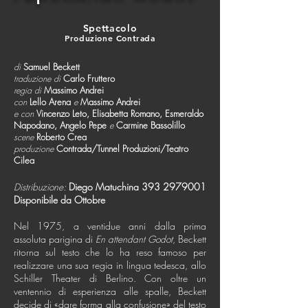
Spettacolo
Produzione Contrada
di
Samuel Beckett
traduzione di
Carlo Fruttero
regia di
Massimo Andrei
con
Lello Arena
e
Massimo Andrei
e con
Vincenzo Leto, Elisabetta Romano, Esmeraldo
Napodano, Angelo Pepe
e
Carmine Bassolillo
scene
Roberto Crea
produzione
Contrada/Tunnel Produzioni/Teatro
Cilea
Distribuzione:
Diego Matuchina
393 2979001
Disponibile da Ottobre
Nel 1975, a ventidue anni dalla prima
assoluta parigina di
En attendant Godot
, Beckett
ritorna sul testo che lo ha reso famoso per
realizzare una sua regia in lingua tedesca, allo
Schiller Theater di Berlino. Con oltre un
ventennio di esperienza alle spalle, Beckett
decide di «dare forma alla confusione» del testo