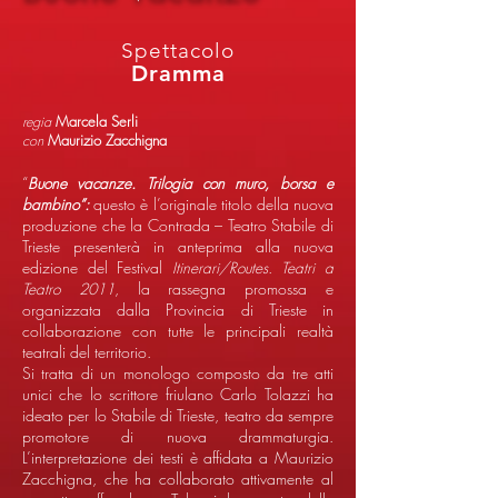
Spettacolo
Dramma
regia
Marcela Serli
con
Maurizio Zacchigna
“
Buone vacanze. Trilogia con muro, borsa e
bambino”:
questo è l’originale titolo
della nuova
produzione che la Contrada – Teatro Stabile di
Trieste presenterà in anteprima alla nuova
edizione del Festival
Itinerari/Routes. Teatri a
Teatro 2011
, la rassegna promossa e
organizzata dalla Provincia di Trieste in
collaborazione con tutte le principali realtà
teatrali del territorio.
Si tratta di un monologo composto da tre atti
unici che lo scrittore friulano Carlo Tolazzi ha
ideato per lo Stabile di Trieste, teatro da sempre
promotore di nuova drammaturgia.
L’interpretazione dei testi è affidata a Maurizio
Zacchigna, che ha collaborato attivamente al