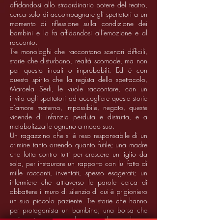
affidandosi allo straordinario potere del teatro,
cerca solo di accompagnare gli spettatori a un
momento di riflessione sulla condizione dei
bambini e lo fa affidandosi all’emozione e al
racconto.
Tre monologhi che raccontano scenari difficili,
storie che disturbano, realtà scomode, ma non
per questo irreali o improbabili. Ed è con
questo spirito che la regista dello spettacolo,
Marcela Serli, le vuole raccontare, con un
invito agli spettatori ad accogliere queste storie
d’amore materno, impossibile, negato, queste
vicende di infanzia perduta e distrutta, e a
metabolizzarle ognuno a modo suo.
Un ragazzino che si è reso responsabile di un
crimine tanto orrendo quanto futile; una madre
che lotta contro tutti per crescere un figlio da
sola, per instaurare un rapporto con lui fatto di
mille racconti, inventati, spesso esagerati; un
infermiere che attraverso le parole cerca di
abbattere il muro di silenzio di cui è prigioniero
un suo piccolo paziente. Tre storie che hanno
per protagonista un bambino; una borsa che
può contenere ma anche nascondere qualcosa;