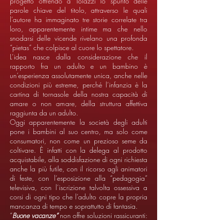
progetto offrendo a Tolazzi lo spunto delle
parole chiave del titolo, attraverso le quali
l’autore ha immaginato tre storie correlate tra
loro, apparentemente intime ma che nello
snodarsi delle vicende rivelano una profonda
“pietas” che colpisce al cuore lo spettatore.
L’idea nasce dalla considerazione che il
rapporto fra un adulto e un bambino è
un’esperienza assolutamente unica, anche nelle
condizioni più estreme, perché l’infanzia è la
cartina di tornasole della nostra capacità di
amare o non amare, della struttura affettiva
raggiunta da un adulto.
Oggi apparentemente la società degli adulti
pone i bambini al suo centro, ma solo come
consumatori, non come un prezioso seme da
coltivare. È infatti con la delega al prodotto
acquistabile, alla soddisfazione di ogni richiesta
anche la più futile, con il ricorso agli animatori
di feste, con l’esposizione alla “pedagogia”
televisiva, con l’iscrizione talvolta ossessiva a
corsi di ogni tipo che l’adulto copre la propria
mancanza di tempo e soprattutto di fantasia.
“
Buone vacanze”
non offre soluzioni rassicuranti: