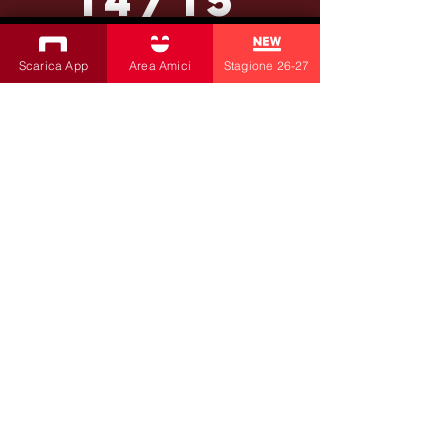
Scarica App
ISCRIVITI ALLA NEWSLETTER
Area Amici
Stagione 26-27
Produzioni
Teatro Bobbio
Teatro dei Fabbri
Teatro Ragazzi
Amici della Contrada
la contrada
di Livia Amabilino e C.