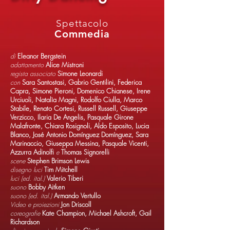
Spettacolo
Commedia
di
Eleanor Bergstein
adattamento
Alice Mistroni
regista associato
Simone Leonardi
con
Sara Santostasi, Gabrio Gentilini, Federica
Capra, Simone Pieroni, Domenico Chianese, Irene
Urciuoli, Natalìa Magni, Rodolfo Ciulla, Marco
Stabile, Renato Cortesi, Russell Russell, Giuseppe
Verzicco, Ilaria De Angelis, Pasquale Girone
Malafronte, Chiara Rosignoli, Aldo Esposito, Lucia
Blanco, José Antonio Domínguez Domínguez, Sara
Marinaccio, Giuseppa Messina, Pasquale Vicenti,
Azzurra Adinolfi
e
Thomas Signorelli
scene
Stephen Brimson Lewis
disegno luci
Tim Mitchell
luci (ed. ital.)
Valerio Tiberi
suono
Bobby Aitken
suono (ed. ital.)
Armando Vertullo
Video e proiezioni
Jon Driscoll
coreografie
Kate Champion, Michael Ashcroft, Gail
Richardson