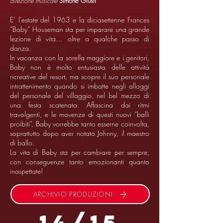
direzione musicale
Simone Giusti
E’ l’estate del 1963 e la diciasettenne Frances
“Baby” Houseman sta per imparare una grande
lezione di vita… oltre a qualche passo di
danza.
In vacanza con la sorella maggiore e i genitori,
Baby non è molto entusiasta delle attività
ricreative del resort, ma scopre il suo personale
intrattenimento quando si imbatte negli alloggi
del personale del villaggio, nel bel mezzo di
una festa scatenata. Affascina dai ritmi
travolgenti, e le movenze di questi nuovi “balli
proibiti”, Baby vorrebbe tanto esserne coinvolta,
soprattutto dopo aver notato Johnny, il maestro
di ballo.
La vita di Baby sta per cambiare per sempre,
con conseguenze tanto emozionanti quanto
inaspettate!
ARCHIVIO PRODUZIONI
14/15