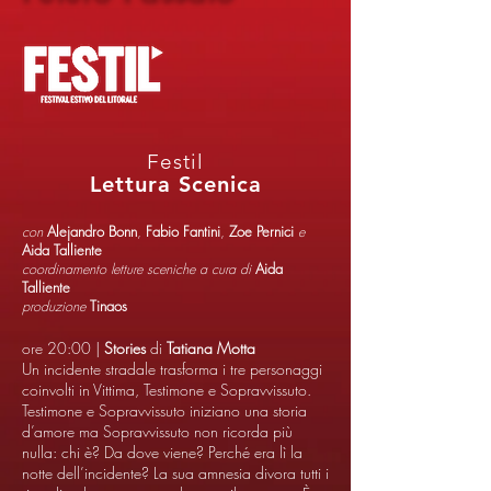
Festil
Lettura Scenica
con
Alejandro Bonn
,
Fabio Fantini
,
Zoe Pernici
e
Aida Talliente
coordinamento letture sceniche a cura di
Aida
Talliente
produzione
Tinaos
ore 20:00 |
Stories
di
Tatiana Motta
Un incidente stradale trasforma i tre personaggi
coinvolti in Vittima, Testimone e Sopravvissuto.
Testimone e Sopravvissuto iniziano una storia
d’amore ma Sopravvissuto non ricorda più
nulla: chi è? Da dove viene? Perché era lì la
notte dell’incidente? La sua amnesia divora tutti i