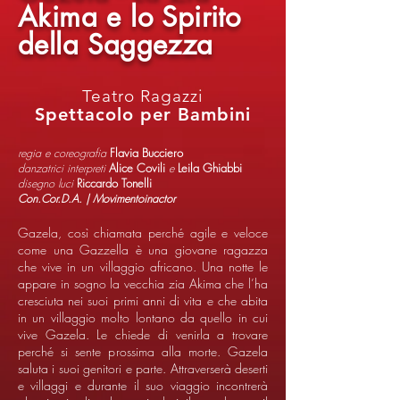
Akima e lo Spirito
della Saggezza
Teatro Ragazzi
Spettacolo per Bambini
regia e coreografia
Flavia Bucciero
danzatrici interpreti
Alice Covili
e
Leila Ghiabbi
disegno luci
Riccardo Tonelli
Con.Cor.D.A. | Movimentoinactor
Gazela, così chiamata perché agile e veloce
come una Gazzella è una giovane ragazza
che vive in un villaggio africano. Una notte le
appare in sogno la vecchia zia Akima che l’ha
cresciuta nei suoi primi anni di vita e che abita
in un villaggio molto lontano da quello in cui
vive Gazela. Le chiede di venirla a trovare
perché si sente prossima alla morte. Gazela
saluta i suoi genitori e parte. Attraverserà deserti
e villaggi e durante il suo viaggio incontrerà