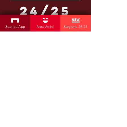
24/25
Scarica App
Area Amici
Stagione 26-27
ISCRIVITI ALLA NEWSLETTER
Produzioni
Teatro Bobbio
Teatro dei Fabbri
Teatro Ragazzi
Amici della Contrada
la contrada
di Livia Amabilino e C.