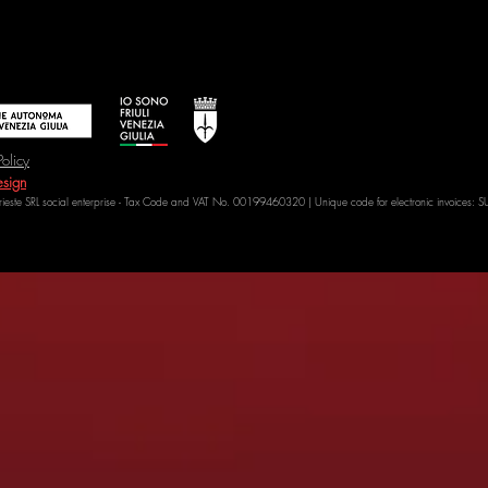
Policy
sign
Trieste SRL social enterprise - Tax Code and VAT No. 00199460320 | Unique code for electronic invoices