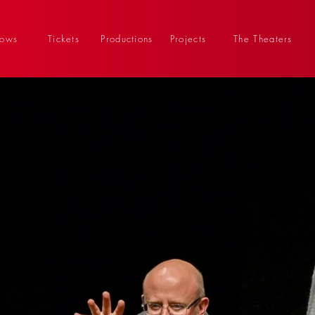
hows
Tickets
Productions
Projects
The Theaters