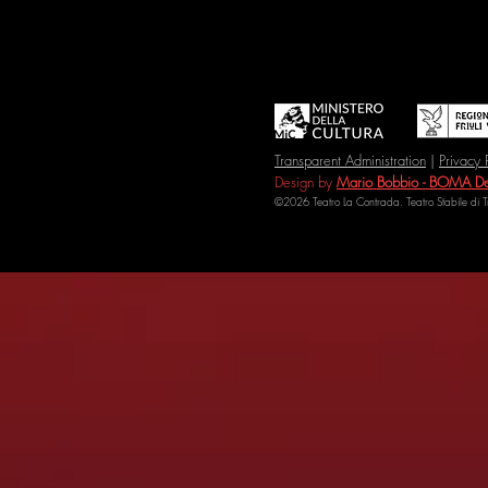
Transparent Administration
|
Privacy 
Design by
Mario Bobbio - BOMA De
©2026 Teatro La Contrada. Teatro Stabile di 