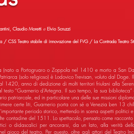
antini, Claudio Moretti
e
Elvio Scruzzi
zia / CSS Teatro stabile di innovazione del FVG / La Contrada Teatro Sta
(nato a Portogruaro o Zoppola nel 1410 e morto a San Dani
Patriarca (solo religioso) è Lodovico Trevisan, voluto dal Doge. I
dal 1420, anno di dedizione di molti territori friulani alla Sere
l testo “Guarnerio d’Artegna. Il suo tempo, la sua biblioteca” 
cario patriarcale, ed in particolare una delle sue missioni dipl
imere certe liti, Guarnerio porta con sé a Venezia ben 13 chili
l’importante periodo storico, mettendo in scena aspetti politici 
volte contadine del 1511. Lo spettacolo, pensato come racconto 
ici o didascalici per ancorarsi, da un lato, alla verità della
l gioco del teatro. Per questo, oltre agli attori del Teatro Inc