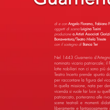
di e con
Angelo Floramo, Fabiano F
oggetti di scena
Luigina Tusini
produzione
a.Artisti Associati Gori
Bonawentura/Teatro Miela Trieste
con il sostegno di
Banca Ter
Nel 1443 Guarnerio d’Artegna 
nominato vicario patriarcale; il 
lotte nobiliari non ci sono più 
Teatro Incerto prende spunto da
per raccontare la figura del vi
In quella missione, nata per der
vicenda si vuole far luce su quel
patriarcato, porteranno alle ri
scene teatrali e momenti didatt
liberamente e fantasiosamente ne