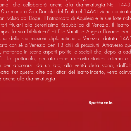
loramo, che collaborerà anche alla drammaturgia.Nel 144
 e morto a San Daniele del Friuli nel 1466) viene nominato vi
san, voluto dal Doge. Il Patriarcato di Aquileia e le sue lotte n
itori friulani alla Serenissima Repubblica di Venezia. Il Teatro
mpo, la sua biblioteca” di Elio Varutti e Angelo Floramo per 
e una delle sue missioni diplomatiche a Venezia, datata 1461
orta con sé a Venezia ben 13 chili di prosciutti. Attraverso qu
o, mettendo in scena aspetti politici e sociali che, dopo la ca
11. Lo spettacolo, pensato come racconto storico, alterna e 
i per ancorarsi, da un lato, alla verità della storia, dall’a
ro. Per questo, oltre agli attori del Teatro Incerto, verrà coinvol
à anche alla drammaturgia.
Spettacolo