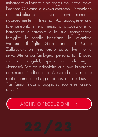
imbarcata a Londra e ha raggiunto Trieste, dove
l’editore Giovanella aveva espresso l’intenzione
di pubblicare i suoi nuovi romanzi,
rigorosamente in triestino. Ad accogliere una
tale celebrità si era messa a disposizione la
Baronessa Sufiarefolo e la sua sgangherata
famiglia: la sorella Ponziana, la sgraziata
Morena, il figlio Gian Tandul, il Conte
Zaflaucich, un innamorato perso, Ivan, e la
serva Atena dall’ambigua personalità. E cosa
c’entra il cuguluf, tipico dolce di origine
viennese? Ma ad addolcire la nuova irriverente
commedia in dialetto di Alessandro Fullin, che
ruota intorno alle tre grandi passioni dei triestini:
“far l’amor, ‘ndar al bagno sui scoi e sentarse a
tavola”.
ARCHIVIO PRODUZIONI
22/23