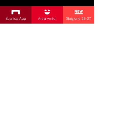
SUBSCRIBE TO THE NEWSLETTER
Scarica App
Area Amici
Stagione 26-27
Productions
Bobbio Theatre
Fabbri Theater
Children's Theatre
Cultural Association
la contrada
by Livia Amabilino and Co.