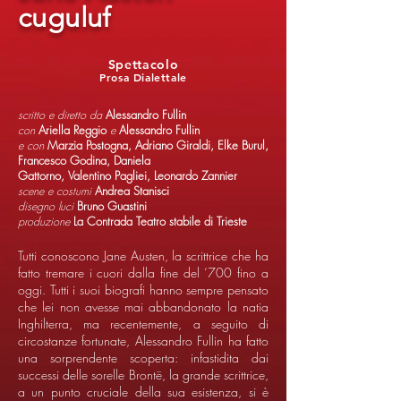
cuguluf
Spettacolo
Prosa Dialettale
scritto e diretto da
Alessandro Fullin
con
Ariella Reggio
e
Alessandro Fullin
e con
Marzia Postogna, Adriano Giraldi, Elke Burul,
Francesco Godina, Daniela
Gattorno, Valentino Pagliei, Leonardo Zannier
scene e costumi
Andrea Stanisci
disegno luci
Bruno Guastini
produzione
La Contrada Teatro stabile di Trieste
Tutti conoscono Jane Austen, la scrittrice che ha
fatto tremare i cuori dalla fine del ‘700 fino a
oggi. Tutti i suoi biografi hanno sempre pensato
che lei non avesse mai abbandonato la natia
Inghilterra, ma recentemente, a seguito di
circostanze fortunate, Alessandro Fullin ha fatto
una sorprendente scoperta: infastidita dai
successi delle sorelle Brontë, la grande scrittrice,
a un punto cruciale della sua esistenza, si è