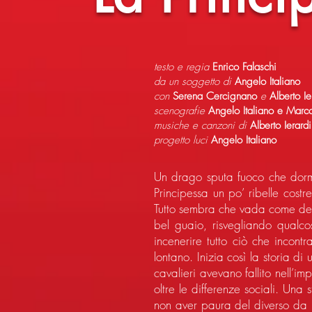
testo e regia
Enrico Falaschi
da un soggetto di
Angelo Italiano
con
Serena Cercignano
e
Alberto Ie
scenografie
Angelo Italiano e Marc
musiche e canzoni di
Alberto Ierard
progetto luci
Angelo Italiano
Un drago sputa fuoco che dorme
Principessa un po’ ribelle cost
Tutto sembra che vada come dev
bel guaio, risvegliando qualc
incenerire tutto ciò che incon
lontano. Inizia così la storia di
cavalieri avevano fallito nell’i
oltre le differenze sociali. Una 
non aver paura del diverso da n