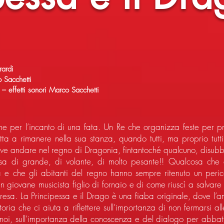
rardi
o Sacchetti
i – effetti sonori Marco Sacchetti
 per l’incanto di una fata. Un Re che organizza feste per p
retta a rimanere nella sua stanza, quando tutti, ma proprio tutt
e andare nel regno di Dragonia, fintantoché qualcuno, disubb
osa di grande, di volante, di molto pesante!! Qualcosa che c
tra e che gli abitanti del regno hanno sempre ritenuto un per
 un giovane musicista figlio di fornaio e di come riuscì a salvare 
mpresa. La Principessa e il Drago è una fiaba originale, dove l
storia che ci aiuta a riflettere sull’importanza di non fermarsi 
oi, sull’importanza della conoscenza e del dialogo per abbatter