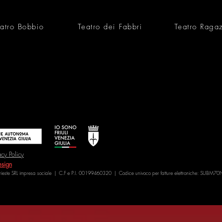
atro Bobbio
Teatro dei Fabbri
Teatro Raga
acy Policy
sign
Trieste SRL impresa sociale | C.F e P.I. 00199460320 | Codice univoco per fatture elettroniche: SUBM70