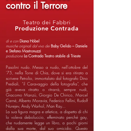
contro il Terrore
Teatro dei Fabbri
Produzione Contrada
di e con
Diana Höbel
musiche originali dal vivo dei
Baby Gelido – Daniele
e Stefano Mastronuzzi
produzione
La Contrada Teatro stabile di Trieste
Pasolini nudo. Messo a nudo, nell'ottobre del
'75, nella Torre di Chia, dove si era ritirato a
scrivere Petrolio, immortalato dal fotografo Dino
Prediali, “il Caravaggio della fotografia”, che
già aveva ritratto o ritrarrà, sempre nudi,
Giacomo Manzù, Giorgio De Chirico, Marcel
Carné, Alberto Moravia, Federico Fellini, Rudolf
Nurejev, Andy Warhol, Man Ray...
La sua figura magra e atletica, a dispetto di chi
lo voleva deboluccio, effeminato perché gay,
che nudamente legge un libro, a pochi giorni
dalla sua morte, dal suo omicidio. Questo