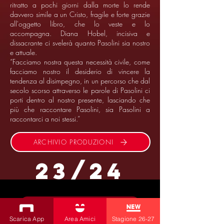
ritratto a pochi giorni dalla morte lo rende
davvero simile a un Cristo, fragile e forte grazie
all'oggetto libro, che lo veste e lo
accompagna. Diana Hobel, incisiva e
dissacrante ci svelerà quanto Pasolini sia nostro
e attuale.
“Facciamo nostra questa necessità civile, come
facciamo nostro il desiderio di vincere la
tendenza al disimpegno, in un percorso che dal
secolo scorso attraverso le parole di Pasolini ci
porti dentro al nostro presente, lasciando che
più che raccontare Pasolini, sia Pasolini a
raccontarci a noi stessi.”
ARCHIVIO PRODUZIONI
23/24
ISCRIVITI ALLA NEWSLETTER
Scarica App
Area Amici
Stagione 26-27