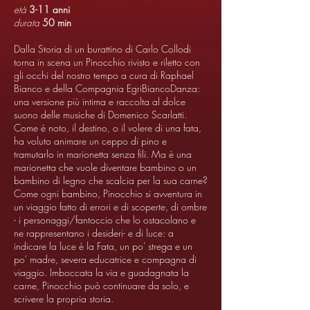
età
3-11 anni
durata
50 min
Dalla Storia di un burattino di Carlo Collodi
torna in scena un Pinocchio rivisto e riletto con
gli occhi del nostro tempo a cura di Raphael
Bianco e della Compagnia EgriBiancoDanza:
una versione più intima e raccolta al dolce
suono delle musiche di Domenico Scarlatti.
Come è noto, il destino, o il volere di una fata,
ha voluto animare un ceppo di pino e
tramutarlo in marionetta senza fili. Ma è una
marionetta che vuole diventare bambino o un
bambino di legno che scalcia per la sua carne?
Come ogni bambino, Pinocchio si avventura in
un viaggio fatto di errori e di scoperte, di ombre
- i personaggi/fantoccio che lo ostacolano e
ne rappresentano i desideri- e di luce: a
indicare la luce è la Fata, un po' strega e un
po' madre, severa educatrice e compagna di
viaggio. Imboccata la via e guadagnata la
carne, Pinocchio può continuare da solo, e
scrivere la propria storia.