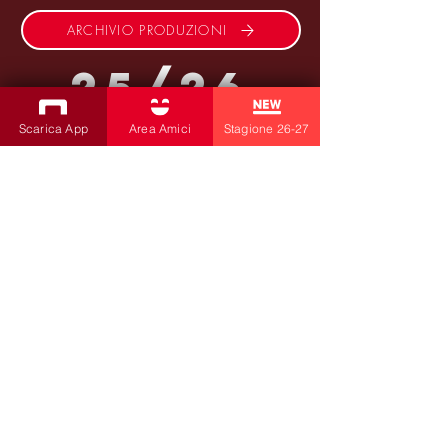
ARCHIVIO PRODUZIONI
25/26
Scarica App
Area Amici
Stagione 26-27
ISCRIVITI ALLA NEWSLETTER
Produzioni
Teatro Bobbio
Teatro dei Fabbri
Teatro Ragazzi
Amici della Contrada
la contrada