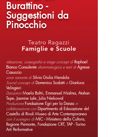
Burattino -
Suggestioni da
Pinocchio
Teatro Ragazzi
Famiglie e Scuole
ideazione, coreografia e stage concept di
Raphael
Bianco Consulente
drammaturgica e testi di
Agnese
Casuccio
voce narrante di
Silvia Giulia Mendola
Sound concept di
Domenico Scalatti
e
Gianluca
Velingieri
Danzatori
Maela Boltri, Emmanuel Mialma, Atahan
Tepe, Jasmine Lale, Julia Niekowal
Produzione
Fondazione Egri per la Danza
in
collaborazione con
Dipartimento di Educazione del
Castello di Rivoli Museo di Arte Contemporanea
con il sostegno di
MIC - Ministero della Cultura,
Regione Piemonte, Fondazione CRT, TAP - Torino
Arti Performative