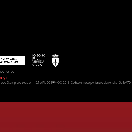
acy Policy
sign
Trieste SRL impresa sociale | C.F e P.I. 00199460320 | Codice univoco per fatture elettroniche: SUBM70