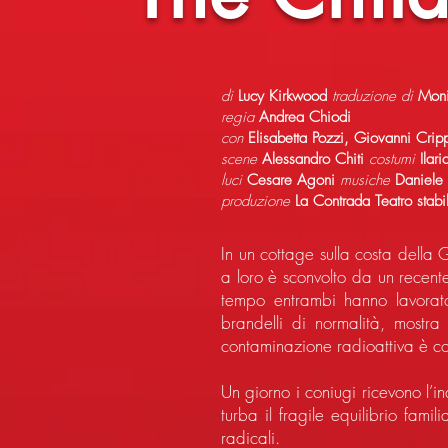
di
Lucy Kirkwood
traduzione di
Moni
regia
Andrea Chiodi
con
Elisabetta Pozzi, Giovanni Cri
scene
Alessandro Chiti
costumi
Ilar
luci
Cesare Agoni
musiche
Daniele
produzione
La Contrada Teatro stabi
In un cottage sulla costa della
a loro è sconvolto da un recent
tempo entrambi hanno lavorat
brandelli di normalità, mostra 
contaminazione radioattiva è co
Un giorno i coniugi ricevono l’i
turba il fragile equilibrio fam
radicali.