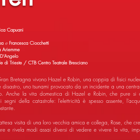
ca Capuani
ppa
e
Francesca Ciocchetti
ia Ariemme
 D’Angelo
le di Trieste / CTB Centro Teatrale Bresciano
 Gran Bretagna vivono Hazel e Robin, una coppia di fisici nuclea
e disastro, uno tsunami provocato da un incidente a una centr
o. Anche la vita domestica di Hazel e Robin, che pure s
i segni della catastrofe: l’elettricità è spesso assente, l’acq
stante.
nattesa visita di una loro vecchia amica e collega, Rose, che cr
iliare e rivela modi assai diversi di vedere e vivere la vita, 