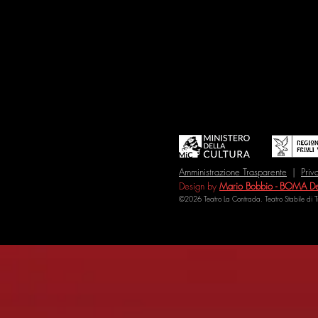
Amministrazione Trasparente
|
Priv
Design by
Mario Bobbio - BOMA De
©2026 Teatro La Contrada. Teatro Stabile di 