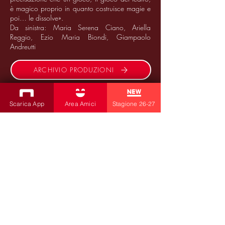
è magico proprio in quanto costruisce magie e
poi… le dissolve».
Da sinistra: Maria Serena Ciano, Ariella
Reggio, Ezio Maria Biondi, Giampaolo
Andreutti
ARCHIVIO PRODUZIONI
76/77
Scarica App
Area Amici
Stagione 26-27
ISCRIVITI ALLA NEWSLETTER
Produzioni
Teatro Bobbio
Teatro dei Fabbri
Teatro Ragazzi
Amici della Contrada