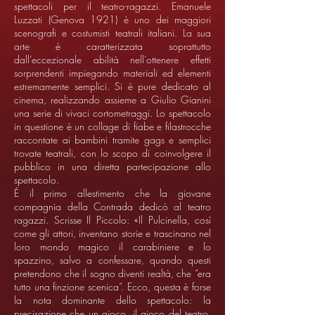
spettacoli per il teatro-ragazzi. Emanuele
Luzzati (Genova 1921) è uno dei maggiori
scenografi e costumisti teatrali italiani. La sua
arte è caratterizzata soprattutto
dall’eccezionale abilità nell’ottenere effetti
sorprendenti impiegando materiali ed elementi
estremamente semplici. Si è pure dedicato al
cinema, realizzando assieme a Giulio Gianini
una serie di vivaci cortometraggi. Lo spettacolo
in questione è un collage di fiabe e filastrocche
raccontate ai bambini tramite gags e semplici
trovate teatrali, con lo scopo di coinvolgere il
pubblico in una diretta partecipazione allo
spettacolo.
È il primo allestimento che la giovane
compagnia della Contrada dedicò al teatro
ragazzi. Scrisse Il Piccolo: «Il Pulcinella, così
come gli attori, inventano storie e trascinano nel
loro mondo magico il carabiniere e lo
spazzino, salvo a confessare, quando questi
pretendono che il sogno diventi realtà, che “era
tutto una finzione scenica”. Ecco, questa è forse
la nota dominante dello spettacolo: la
precisazione che un gioco, il gioco del teatro,