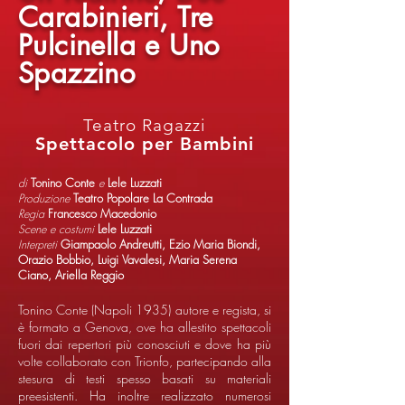
Carabinieri, Tre
Pulcinella e Uno
Spazzino
Teatro Ragazzi
Spettacolo per Bambini
di
Tonino Conte
e
Lele Luzzati
Produzione
Teatro Popolare La Contrada
Regia
Francesco Macedonio
Scene e costumi
Lele Luzzati
Interpreti
Giampaolo Andreutti, Ezio Maria Biondi,
Orazio Bobbio, Luigi Vavalesi, Maria Serena
Ciano, Ariella Reggio
Tonino Conte (Napoli 1935) autore e regista, si
è formato a Genova, ove ha allestito spettacoli
fuori dai repertori più conosciuti e dove ha più
volte collaborato con Trionfo, partecipando alla
stesura di testi spesso basati su materiali
preesistenti. Ha inoltre realizzato numerosi