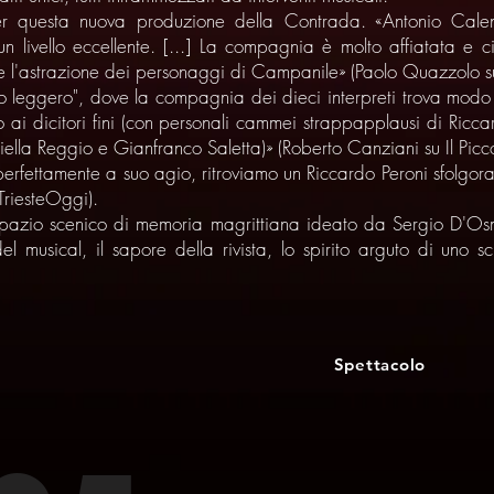
i per questa nuova produzione della Contrada. «Antonio Cale
livello eccellente. [...] La compagnia è molto affiatata e c
e l'astrazione dei personaggi di Campanile» (Paolo Quazzolo 
o leggero", dove la compagnia dei dieci interpreti trova modo 
io ai dicitori fini (con personali cammei strappapplausi di Ric
riella Reggio e Gianfranco Saletta)» (Roberto Canziani su Il Picco
erfettamente a suo agio, ritroviamo un Riccardo Peroni sfolgoran
 TriesteOggi).
 spazio scenico di memoria magrittiana ideato da Sergio D'O
el musical, il sapore della rivista, lo spirito arguto di uno s
Spettacolo