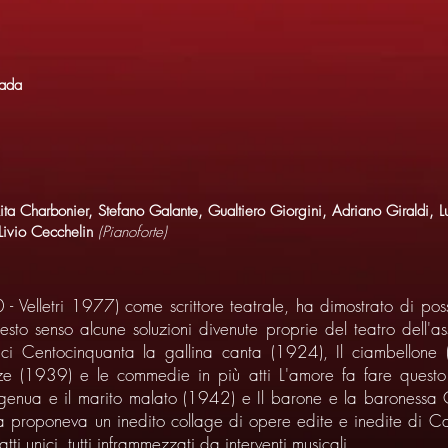
rada
ta Charbonier, Stefano Galante, Gualtiero Giorgini, Adriano Giraldi, Lu
 Livio Cecchelin
(Pianoforte)
 Velletri 1977) come scrittore teatrale, ha dimostrato di po
esto senso alcune soluzioni divenute proprie del teatro dell'a
ici Centocinquanta la gallina canta (1924), Il ciambellone 
ze (1939) e le commedie in più atti L'amore fa fare questo 
ngenua e il marito malato (1942) e Il barone e la baronessa 
a proponeva un inedito collage di opere edite e inedite di C
ti unici, tutti inframmezzati da interventi musicali.