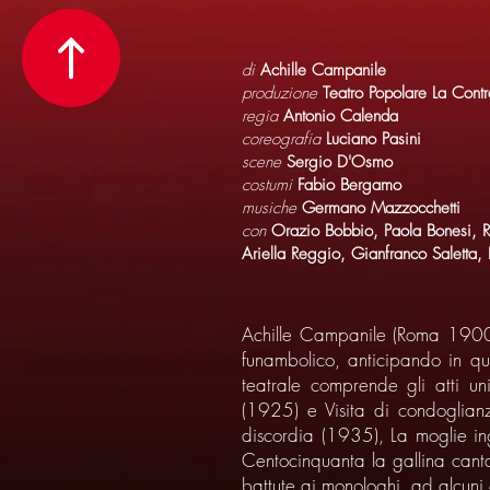
di
Achille Campanile
produzione
Teatro Popolare La Cont
regia
Antonio Calenda
coreografia
Luciano Pasini
scene
Sergio D'Osmo
costumi
Fabio Bergamo
musiche
Germano Mazzocchetti
con
Orazio Bobbio, Paola Bonesi, Ri
Ariella Reggio, Gianfranco Saletta,
Achille Campanile (Roma 1900 -
funambolico, anticipando in qu
teatrale comprende gli atti un
(1925) e Visita di condoglian
discordia (1935), La moglie i
Centocinquanta la gallina cant
battute ai monologhi, ad alcuni at