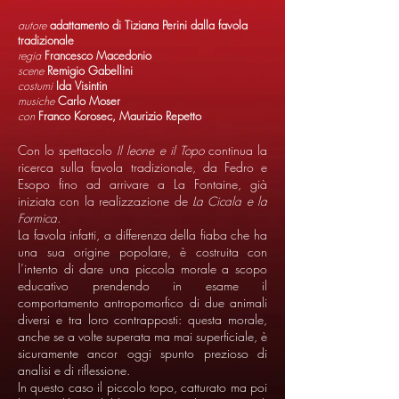
autore
adattamento di Tiziana Perini dalla favola
tradizionale
regia
Francesco Macedonio
scene
Remigio Gabellini
costumi
Ida Visintin
musiche
Carlo Moser
con
Franco Korosec, Maurizio Repetto
Con lo spettacolo
Il leone e il Topo
continua la
ricerca sulla favola tradizionale, da Fedro e
Esopo fino ad arrivare a La Fontaine, già
iniziata con la realizzazione de
La Cicala e la
Formica
.
La favola infatti, a differenza della fiaba che ha
una sua origine popolare, è costruita con
l’intento di dare una piccola morale a scopo
educativo prendendo in esame il
comportamento antropomorfico di due animali
diversi e tra loro contrapposti: questa morale,
anche se a volte superata ma mai superficiale, è
sicuramente ancor oggi spunto prezioso di
analisi e di riflessione.
In questo caso il piccolo topo, catturato ma poi