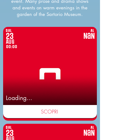
event. Many prose and drama shows
and events on warm evenings in the
garden of the Sartorio Museum.
DAL
AL
23
NaN
Aug
00:00
Loading...
SCOPRI
DAL
AL
23
NaN
Aug