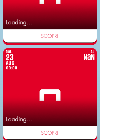
Loading...
SCOPRI
DAL
AL
23
NaN
Aug
00:00
Loading...
SCOPRI