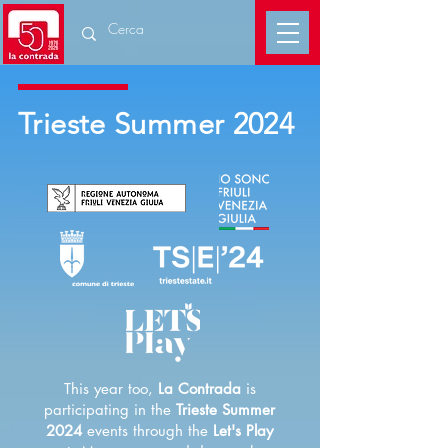
Trieste Summer 2024
This year too,
La Contrada
is
participating in the
Trieste Summer
2024
events through the
Let's Play