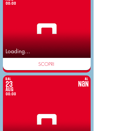
00:00
Loading...
SCOPRI
DAL
AL
23
NaN
Aug
00:00