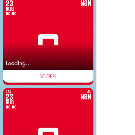
23
NaN
Aug
00:00
Loading...
SCOPRI
DAL
AL
23
NaN
Aug
00:00