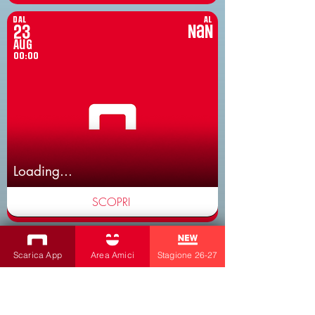
DAL
AL
23
NaN
Aug
00:00
Loading...
SCOPRI
DAL
AL
23
NaN
Scarica App
Area Amici
Stagione 26-27
Aug
00:00