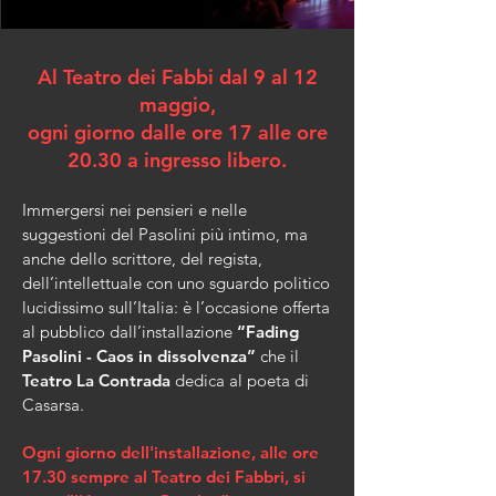
Al Teatro dei Fabbi dal 9 al 12
maggio,
ogni giorno dalle ore 17 alle ore
20.30 a ingresso libero.
Immergersi nei pensieri e nelle
suggestioni del Pasolini più intimo, ma
anche dello scrittore, del regista,
dell’intellettuale con uno sguardo politico
lucidissimo sull’Italia: è l’occasione offerta
al pubblico dall’installazione
“Fading
Pasolini - Caos in dissolvenza”
che il
Teatro La Contrada
dedica al poeta di
Casarsa.
Ogni giorno dell'installazione, alle ore
17.30 sempre al Teatro dei Fabbri, si