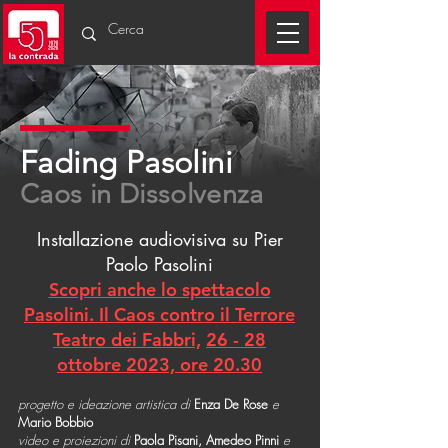
Fading Pasolini
Caos in Dissolvenza
Installazione audiovisiva su Pier
Paolo Pasolini
Scopri anche lo spettacolo
Pasolini. Il Caos contro il Terrore
Teatro dei Fabbri,
26 - 28
ottobre 2023, ore 20.30
progetto e ideazione artistica di
Enza De Rose
e
Mario Bobbio
video e proiezioni di
Paola Pisani, Amedeo Pinni
e