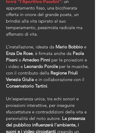
terrà “l'Aperitivo Pasolini”
: un
appuntamento fisso, una bicchierata
offerta in onore del grande poeta, un
brindisi alla vita ispirato al suo
temperamento, pessimista radicale ma
affamato di vita.
L’installazione, ideata da
Mario Bobbio
e
Enza De Rose
, è firmata anche da
Paola
Pisani
e
Amedeo Pinni
per le proiezioni e
i video e
Leonardo Porcile
per le musiche,
con il contributo della
Regione Friuli
Venezia Giulia
e in collaborazione con il
Conservatorio Tartini
.
Un’esperienza unica, tra echi sonori e
proiezioni interattive, per inseguire
sfaccettature e contraddizioni della vita e
personalità del noto autore.
La presenza
del pubblico influenzerà l’ambiente, i
suoni e i video circostanti
creando un