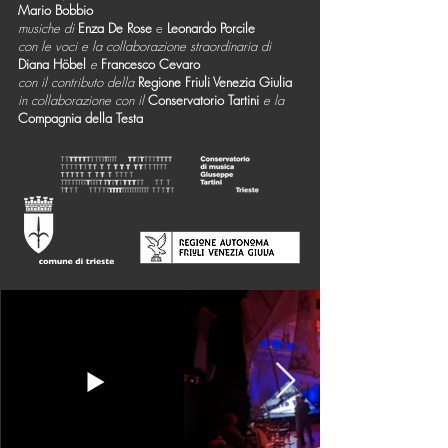
Mario Bobbio
musiche di
Enza De Rose
e
Leonardo Porcile
con le voci e la collaborazione straordinaria di
Diana Höbel
e
Francesco Cevaro
con il contributo della
Regione Friuli Venezia Giulia
in collaborazione con il
Conservatorio Tartini
e la
Compagnia della Testa