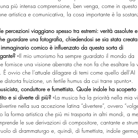
 una più intensa comprensione, ben venga, come in questo
one artistica e comunicativa, la cosa importante è la sostan
le percezioni viaggiano spesso tra estremi: verità assolute 
che guardare una fotografia, chiedendosi se sia stata creat
 suo immaginario comico è influenzato da questa sorta di 
agante?
 «Il mio umorismo ha sempre guardato il mondo da 
e fornisce una visione aberrata che non fa che esaltare la v
 È ovvio che l’attuale dilagare di temi come quello dell’AI 
e distorta fruizione, un fertile humus da cui trarre spunto».
usicista, conduttore e fumettista. Quale indole ha scoperto 
ito e si diverte di più?
 «La musica ha la priorità nella mia vi
divertire nella sua accezione latina “divertere”, ovvero “volg
 la forma artistica che più mi trasporta in altri mondi, a m
prende le sue derivazioni di compositore, cantante e strume
l ruolo di drammaturgo e, quindi, di fumettista, indole germo