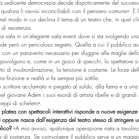
na sedicente democrazia decide dispoticamente del success
, qualora li ravvisi inconciliabili con il pensiero comune». E 
a nel modo in cui declina il tema di un teatro che, in quel cl
di resistenza.
ma la sala in un’elegante sala eventi dove si sta svolgendo un
e però un pericoloso segreto. Quella a cui il pubblico ass
 con un paravento necessario per sfuggire alle maglie dell
apovolgono e, come in un gioco di specchi, lo spettatore si 
to di insubordinazione, la tensione è costante. Le forze dell
a finzione e realtà si fa sempre più sottile.
 scrittore acclamato e piegato al soldo, alla fama e a una 
el giovane Adem i suoi esordi di artista ribelle e di grandi i
ppi di scheletri».
a platea con spettacoli interattivi risponde a nuove esigenze
e) oppure nasce dall’esigenza del teatro stesso di stringere u
lico?
 «A mio avviso, qualunque operazione nata a tavolino
e di sostanza. Se coinvolgere il pubblico serve a un maggi