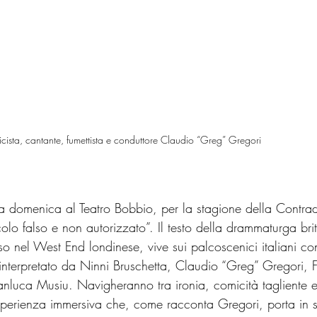
sicista, cantante, fumettista e conduttore Claudio “Greg” Gregori
a domenica al Teatro Bobbio, per la stagione della Contrad
olo falso e non autorizzato”. Il testo della drammaturga bri
o nel West End londinese, vive sui palcoscenici italiani co
 interpretato da Ninni Bruschetta, Claudio “Greg” Gregori, F
anluca Musiu. Navigheranno tra ironia, comicità tagliente e
esperienza immersiva che, come racconta Gregori, porta in 