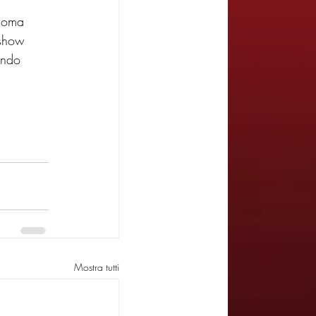
 Roma 
 show 
ondo 
Mostra tutti