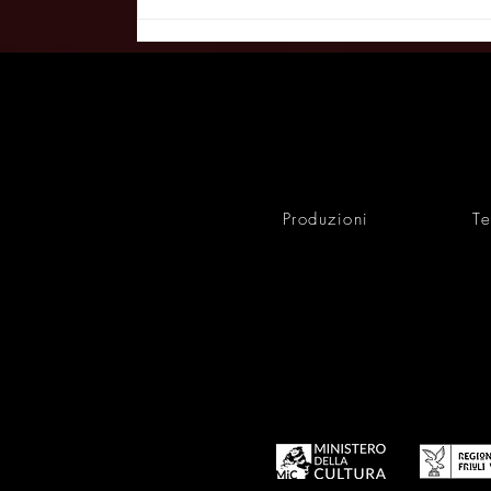
Il teatro come atto di
ribellione: al Bobbio arriva “A
Mirror”, la distopia firmata
Sam Holcroft -
LANOUVELLEVAGUE
28/01/26
Produzioni
Te