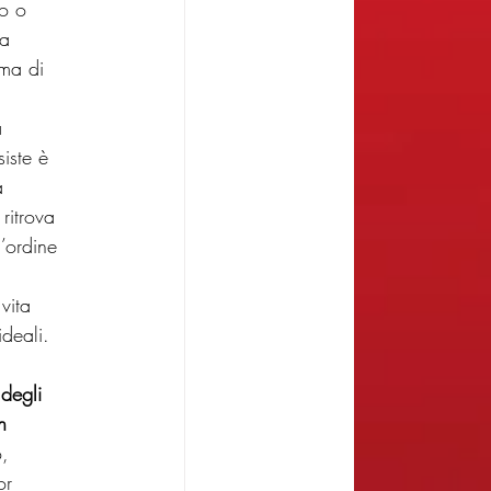
o o 
la 
ima di 
a 
iste è 
a 
ritrova 
’ordine 
vita 
deali. 
 degli 
n 
, 
or 