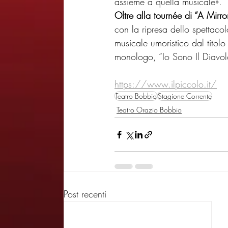
assieme a quella musicale».
Oltre alla tournée di “A Mirror
con la ripresa dello spettaco
musicale umoristico dal titolo
monologo, “Io Sono Il Diavolo
https://www.ilpiccolo.it/
Teatro Bobbio
Stagione Corrente
Teatro Orazio Bobbio
Post recenti