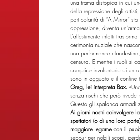
una trama distopica in cui u
della repressione degli artisti
particolarità di “A Mirror” st
oppressione, diventa un’arma 
L’allestimento infatti trasfor
cerimonia nuziale che nascond
una performance clandestina,
censura. E mentre i ruoli si c
complice involontario di un at
sono in agguato e il confine tr
Greg, lei interpreta Bax.
 «Uno
senza rischi che però rivede n
Questo gli spalanca armadi ze
Ai giorni nostri coinvolgere l
spettatori (o di una loro part
maggiore legame con il pubb
seppur per nobili scopi, perd