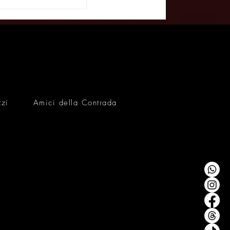
 Pirandello, il
a illegale: la sfida
” alla Contrada -
EWS 26/01/26
zzi
Amici della Contrada