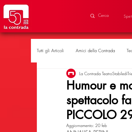
Spet
Tutti gli Articoli
Amici della Contrada
Te
La Contrada TeatroStabilediTri
Eventi speciali
Produzioni
Humour e mon
spettacolo fa
PICCOLO 2
Aggiornamento:
20 feb