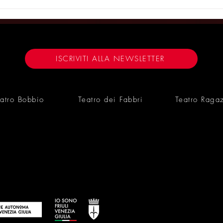
Trieste apre le porte a “A
Tra Orwell e
Mirror”: il successo di Sam
teatro divent
Holcroft arriva al Bobbio - IL
di “A Mirror
MERIDIANO 26/01/26
TRIESTE N
ISCRIVITI ALLA NEWSLETTER
atro Bobbio
Teatro dei Fabbri
Teatro Raga