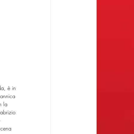
a, è in 
tannica 
n la 
abrizio 
 
scena 