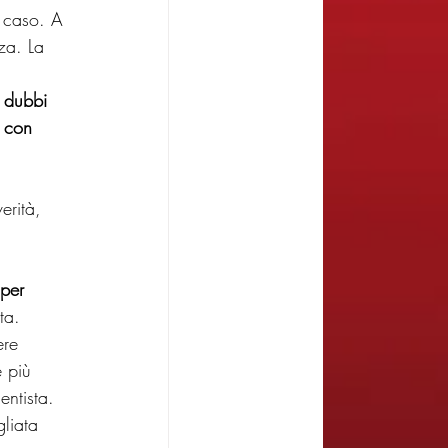
 caso. A 
za. La 
e dubbi 
a con 
erità, 
per 
ta. 
ere 
e più 
ntista. 
gliata 