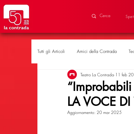
Spet
Tutti gli Articoli
Amici della Contrada
Te
Teatro La Contrada
11 feb 2
Eventi speciali
Produzioni
“Improbabili 
LA VOCE DI
Aggiornamento:
20 mar 2025