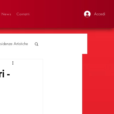
Accedi
News
Contatti
sidenze Artistiche
i -