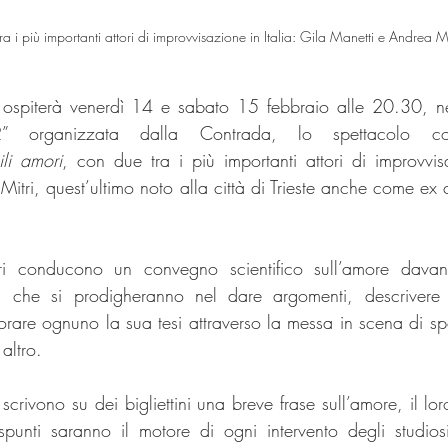
ra i più importanti attori di improvvisazione in Italia: Gila Manetti e Andrea Mi
te ospiterà venerdì 14 e sabato 15 febbraio alle 20.30, ne
i2” organizzata dalla Contrada, lo spettacolo c
li amori
, con due tra i più importanti attori di improvvis
Mitri, quest’ultimo noto alla città di Trieste anche come ex c
eri conducono un convegno scientifico sull’amore davan
i, che si prodigheranno nel dare argomenti, descrivere 
orare ognuno la sua tesi attraverso la messa in scena di sp
altro. 
 scrivono su dei bigliettini una breve frase sull’amore, il lo
spunti saranno il motore di ogni intervento degli studiosi,