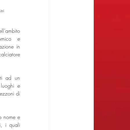
tri
ll’ambito 
omico e 
azione in 
alciatore 
ti ad un 
luoghi e 
ezzoni di 
ro nome e 
 i quali 