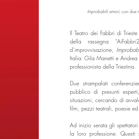
Improbabili amori
, con due t
Il Teatro dei Fabbri di Tries
della rassegna “AiFabbr
d’improvvisazione, 
Improbabi
Italia: Gila Manetti e Andrea 
professionista della Triestina. 
Due strampalati conferenzi
pubblico di presunti espert
situazioni, cercando di avval
film, pezzi teatrali, poesie ed 
Ad inizio serata gli spettatori
la loro professione. Questi 