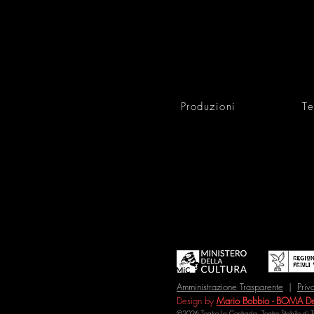
il Bobbio. Magia e nostalgia a
Trieste con "Carpinteri e
Faraguna" - TRIESTE PRIMA
4/2/25
Produzioni
Te
Amministrazione Trasparente
|
Priv
Design by
Mario Bobbio - BOMA De
©2026 Teatro La Contrada. Teatro Stabile di 