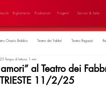
tacoli
Biglietteria
Produzioni
Progetti
Servizi & Sale
atro Orazio Bobbio
Teatro dei Fabbri
Teatro Ragazzi
Re
025
Tempo di lettura: 1 min
amori” al Teatro dei Fabbr
 TRIESTE 11/2/25