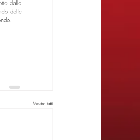
tto dalla 
do delle 
ondo. 
Mostra tutti