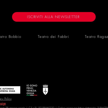
IL PICCOLO 31/1/25
ISCRIVITI ALLA NEWSLETTER
atro Bobbio
Teatro dei Fabbri
Teatro Raga
acy Policy
sign
Trieste SRL impresa sociale | C.F e P.I. 00199460320 | Codice univoco per fatture elettroniche: SUBM70