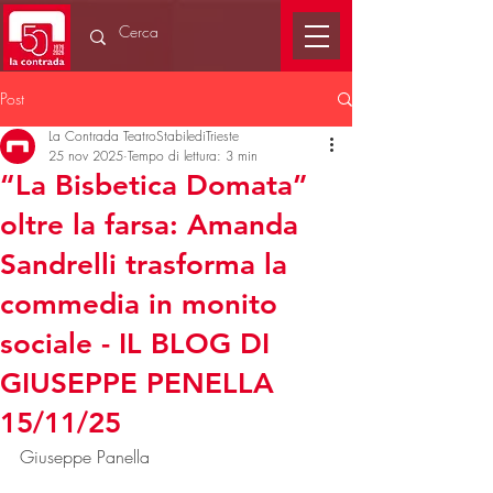
Post
La Contrada TeatroStabilediTrieste
25 nov 2025
Tempo di lettura: 3 min
“La Bisbetica Domata”
oltre la farsa: Amanda
Sandrelli trasforma la
commedia in monito
sociale - IL BLOG DI
GIUSEPPE PENELLA
15/11/25
Giuseppe Panella