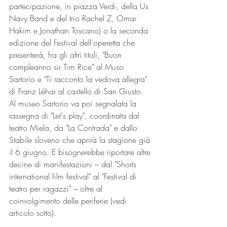
partecipazione, in piazza Verdi, della Us 
Navy Band e del trio Rachel Z, Omar 
Hakim e Jonathan Toscano) o la seconda 
edizione del Festival dell'operetta che 
presenterà, fra gli altri titoli, "Buon 
compleanno sir Tim Rice" al Muso 
Sartorio e "Ti racconto la vedova allegra" 
di Franz Léhar al castello di San Giusto. 
Al museo Sartorio va poi segnalata la 
rassegna di "Let's play", coordinata dal 
teatro Miela, da "La Contrada" e dallo 
Stabile sloveno che aprirà la stagione già 
il 6 giugno. E bisognerebbe riportare altre 
decine di manifestazioni – dal "Shorts 
international film festival" al "Festival di 
teatro per ragazzi" – oltre al 
coinvolgimento delle periferie (vedi 
articolo sotto).