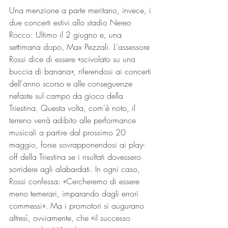
Una menzione a parte meritano, invece, i 
due concerti estivi allo stadio Nereo 
Rocco: Ultimo il 2 giugno e, una 
settimana dopo, Max Pezzali. L'assessore 
Rossi dice di essere «scivolato su una 
buccia di banana», riferendosi ai concerti 
dell'anno scorso e alle conseguenze 
nefaste sul campo da gioco della 
Triestina. Questa volta, com'è noto, il 
terreno verrà adibito alle performance 
musicali a partire dal prossimo 20 
maggio, forse sovrapponendosi ai play-
off della Triestina se i risultati dovessero 
sorridere agli alabardati. In ogni caso, 
Rossi confessa: «Cercheremo di essere 
meno temerari, imparando dagli errori 
commessi». Ma i promotori si augurano 
altresì, ovviamente, che «il successo 