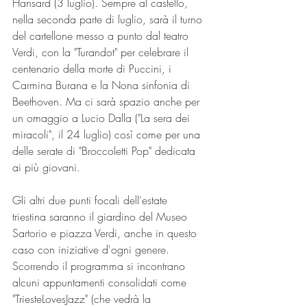
Hansard (3 luglio). Sempre al castello, 
nella seconda parte di luglio, sarà il turno 
del cartellone messo a punto dal teatro 
Verdi, con la "Turandot" per celebrare il 
centenario della morte di Puccini, i 
Carmina Burana e la Nona sinfonia di 
Beethoven. Ma ci sarà spazio anche per 
un omaggio a Lucio Dalla ("La sera dei 
miracoli", il 24 luglio) così come per una 
delle serate di "Broccoletti Pop" dedicata 
ai più giovani.
Gli altri due punti focali dell'estate 
triestina saranno il giardino del Museo 
Sartorio e piazza Verdi, anche in questo 
caso con iniziative d'ogni genere. 
Scorrendo il programma si incontrano 
alcuni appuntamenti consolidati come 
"TriesteLovesJazz" (che vedrà la 