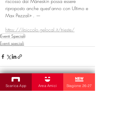
riscosso dai Måneskin possa essere 
riproposto anche quest'anno con Ultimo e 
Max Pezzali» . —
https://ilpiccolo.gelocal.it/trieste/
Eventi Speciali
Eventi speciali
Scarica App
Area Amici
Stagione 26-27
Post recenti
Mostra tutti