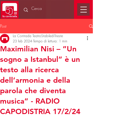
Post
La Contrada TeatroStabilediTrieste
23 feb 2024
Tempo di lettura: 1 min
Maximilian Nisi – ”Un
sogno a Istanbul” è un
testo alla ricerca
dell’armonia e della
parola che diventa
musica” - RADIO
CAPODISTRIA 17/2/24