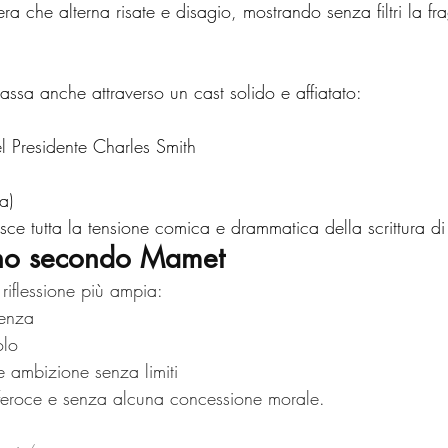
a che alterna risate e disagio, mostrando senza filtri la frag
assa anche attraverso un cast solido e affiatato:
l Presidente Charles Smith
a)
tituisce tutta la tensione comica e drammatica della scrittura 
ano secondo Mamet
riflessione più ampia:
venza
olo
 ambizione senza limiti
a feroce e senza alcuna concessione morale.