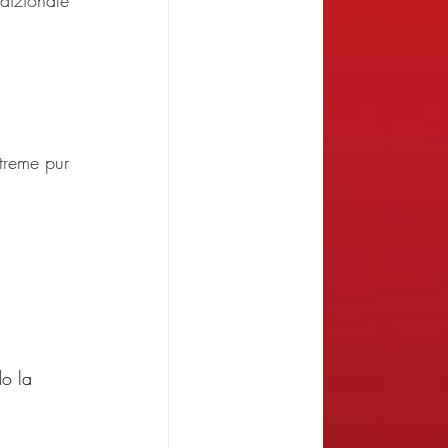
izionale 
treme pur 
do la 