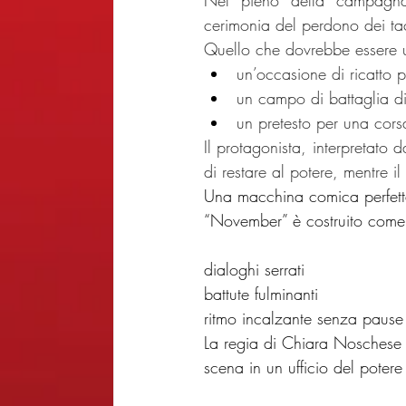
Nel pieno della campagna e
cerimonia del perdono dei ta
Quello che dovrebbe essere u
un’occasione di ricatto p
un campo di battaglia d
un pretesto per una cors
Il protagonista, interpretato 
di restare al potere, mentre il
Una macchina comica perfet
“November” è costruito come 
dialoghi serrati
battute fulminanti
ritmo incalzante senza pause
La regia di Chiara Noschese e
scena in un ufficio del poter