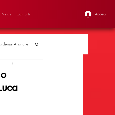
Accedi
News
Contatti
sidenze Artistiche
mo
Luca