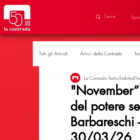
Spet
Tutti gli Articoli
Amici della Contrada
Te
La Contrada TeatroStabilediTri
Eventi speciali
Produzioni
"November” a
del potere 
Barbareschi
30/03/26