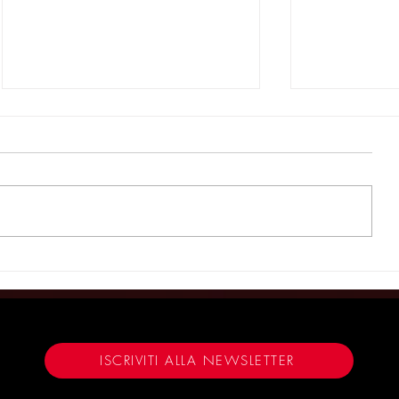
‘November’, al Teatro Bobbio
Il cinismo d
una pungente commedia tra
al Teatro Bo
politica e tacchini - TRIESTE
November -
NEWS 26/03/26
ILFRIULIVE
26/03/26
ISCRIVITI ALLA NEWSLETTER