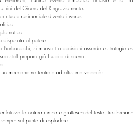
lettorale, l’unico evento simbolico rimasto è la trad
cchini del Giorno del Ringraziamento.
n rituale cerimoniale diventa invece:
olitico
iplomatico
a disperata al potere
da Barbareschi, si muove tra decisioni assurde e strategie es
 suo staff prepara già l’uscita di scena.
ta
un meccanismo teatrale ad altissima velocità:
nfatizza la natura cinica e grottesca del testo, trasforman
e sempre sul punto di esplodere.