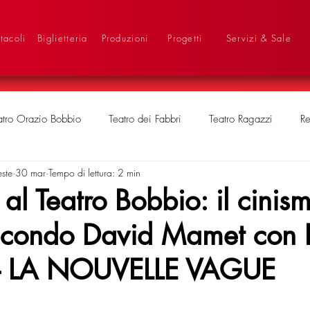
tacoli
Biglietteria
Produzioni
Progetti
Servizi & Sale
atro Orazio Bobbio
Teatro dei Fabbri
Teatro Ragazzi
Re
este
30 mar
Tempo di lettura: 2 min
l Teatro Bobbio: il cinis
secondo David Mamet con 
 - LA NOUVELLE VAGUE