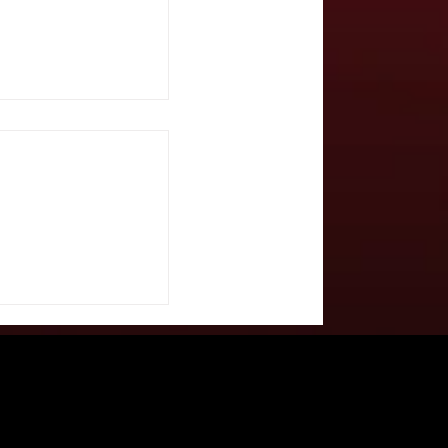
el potere in scena
bbio con
NEZIAGIULIA