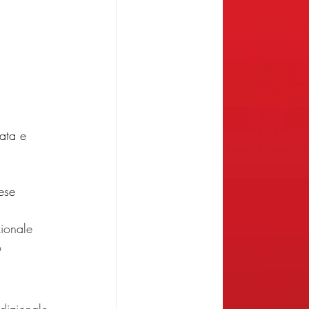
ata e 
ese 
zionale 
o 