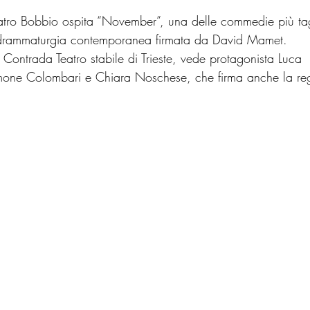
eatro Bobbio ospita “November”, una delle commedie più tag
la drammaturgia contemporanea firmata da David Mamet.
 Contrada Teatro stabile di Trieste, vede protagonista Luca 
imone Colombari e Chiara Noschese, che firma anche la re