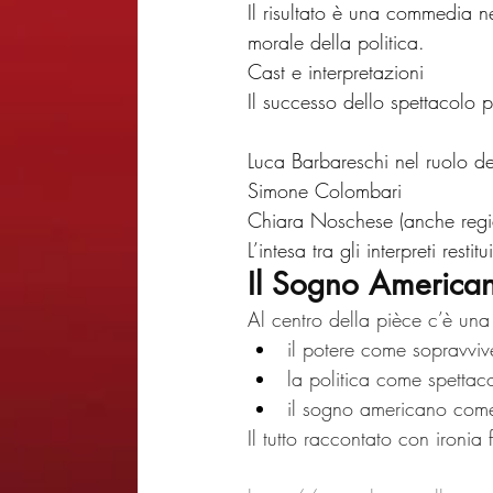
Il risultato è una commedia ner
morale della politica.
Cast e interpretazioni
Il successo dello spettacolo p
Luca Barbareschi nel ruolo de
Simone Colombari
Chiara Noschese (anche regi
L’intesa tra gli interpreti res
Il Sogno Americ
Al centro della pièce c’è una 
il potere come sopravvi
la politica come spettac
il sogno americano come
Il tutto raccontato con ironi