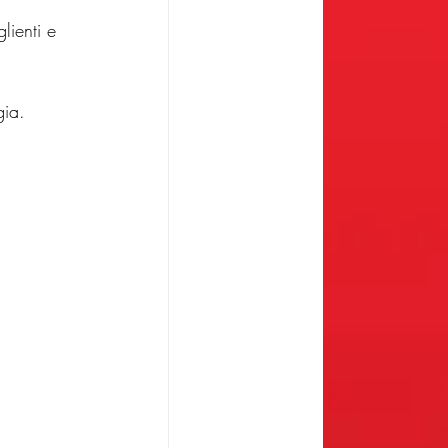
lienti e 
gia.